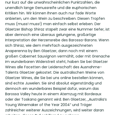
nur kurz auf die unwahrscheinlichen Punktzahlen, die
unendlich lange Genussreife und die euphorischen
Kritiken hin. Wir können Ihnen auch nur fade Worte
anbieten, um den Wein zu beschreiben. Diesen Tropfen
muss (muss! muss!) man einfach selbst erleben. Der
Glaetzer Bishop Shiraz stapelt zwar eine Nummer tiefer, ist
aber dennoch eine überaus gelungene, großartige
Interpretation der Herzensrebe des Barossa-Barons. Wenn
sich Shiraz, wie dem mehrfach ausgezeichneten
Anaperenna by Ben Glaetzer, dann noch mit einem
großen Cabernet Sauvignon vermählt, oder mit Grenache
im wunderbaren Widerstreit steht, haben Sie bei Glaetzer
Wines alle Facetten der Leidenschaft des Ausnahme-
Talents Glaetzer gekostet. Die australischen Weine von
Glaetzer Wines, die Sie bei uns online bestellen können,
sind echte Juwelen. Sie sind absolut eigenständig und
dennoch ein wunderbares Beispiel dafür, warum das
Barossa Valley heute in einem Atemzug mit Bordeaux
oder der Toskana genannt wird. Ben Glaetzer, „Australia’s
Young Winemaker of the Year 2004“ und Träger
zahlreicher weiterer Auszeichnungen, wird weiter daran