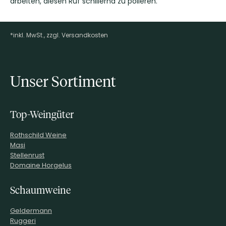
arbeiten, diesen Ruf schillernd zu polieren.
*inkl. MwSt., zzgl. Versandkosten
Footer-Menü
Unser Sortiment
Top-Weingüter
Rothschild Weine
Masi
Stellenrust
Domaine Horgelus
Schaumweine
Geldermann
Ruggeri