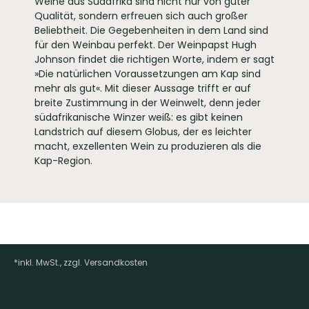
Weine aus Südafrika sind nicht nur von guter
Qualität, sondern erfreuen sich auch großer
Beliebtheit. Die Gegebenheiten in dem Land sind
für den Weinbau perfekt. Der Weinpapst Hugh
Johnson findet die richtigen Worte, indem er sagt
»Die natürlichen Voraussetzungen am Kap sind
mehr als gut«. Mit dieser Aussage trifft er auf
breite Zustimmung in der Weinwelt, denn jeder
südafrikanische Winzer weiß: es gibt keinen
Landstrich auf diesem Globus, der es leichter
macht, exzellenten Wein zu produzieren als die
Kap-Region.
*inkl. MwSt., zzgl. Versandkosten
Footer-Menü