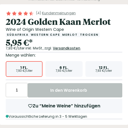
(
4
)
Kundenmeinungen
2024 Golden Kaan Merlot
Wine of Origin Western Cape
SÜDAFRIKA
WESTERN CAPE
MERLOT
TROCKEN
5,95
€
*
7,93
€/Liter
inkl. MwSt.,
zzgl.
Versandkosten
Menge wählen:
1
FL.
6
FL.
12
FL.
7,93
€/Liter
7,93
€/Liter
7,93
€/Liter
In den Warenkorb
Zu “Meine Weine” hinzufügen
Voraussichtliche Lieferung in 3 - 5 Werktagen