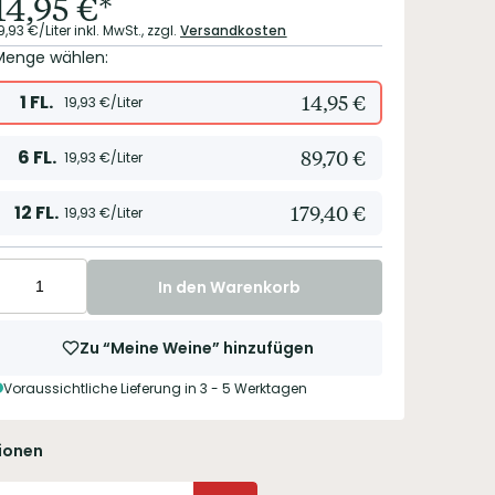
14,95
€
*
9,93
€/Liter
inkl. MwSt.,
zzgl.
Versandkosten
Menge wählen:
1
FL.
14,95
€
19,93
€/Liter
6
FL.
89,70
€
19,93
€/Liter
12
FL.
179,40
€
19,93
€/Liter
In den Warenkorb
Zu “Meine Weine” hinzufügen
Voraussichtliche Lieferung in 3 - 5 Werktagen
ionen