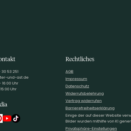
ontakt
Rechtliches
alkoholisiertem Wein
- 30 53 251
AGB
ter-und-ast.de
Impressum
 Mathieu, 22 Rue Courtejaire, 11000 Carcassonne, FRANCE
 16:00 Uhr
Datenschutz
 15:00 Uhr
Widerrufsbelehrung
Vertrag widerrufen
dia
Barrierefreiheitserklärung
Einige der auf dieser Website ve
Bilder wurden mithilfe von KI generi
Privatsphäre-Einstellungen