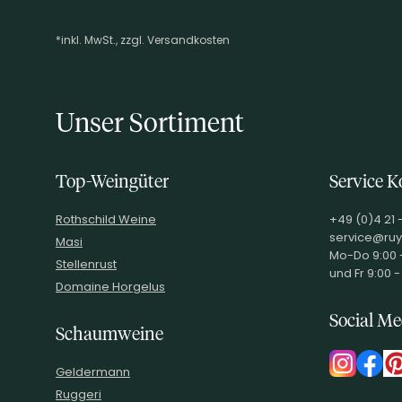
TRINKTEMPERATUR
6-8
°C
ALKOHOLGEHALT
0.0
% vol
*inkl. MwSt., zzgl. Versandkosten
Footer-Menü
RESTZUCKER
27.0
g/l
GESAMTSÄURE
5.5
g/l
VERSCHLUSSART
Naturkorken
Unser Sortiment
LAGERFÄHIGKEIT
MHD
ALLERGENE /
Sulfite
INHALTSSTOFFE
Top-Weingüter
Service K
PRODUKTTYP
Schäumendes Getränk aus ent
Rothschild Weine
+49 (0)4 21 
INHALT (LITER)
0.75
l
service@ruy
Masi
PRODUZENT / ABFÜLLER /
SAS GRAPES AND CO – Aubert &
Mo-Do 9:00 -
HERSTELLER
Stellenrust
und Fr 9:00 -
EAN
3770012860516
Domaine Horgelus
ARTIKELNUMMER
130501
Social Me
Schaumweine
Geldermann
Ruggeri