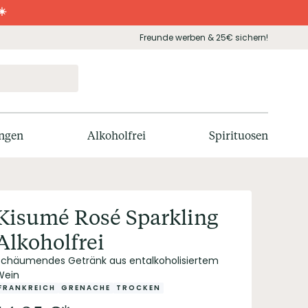
☀️
Freunde werben & 25€ sichern!
ngen
Alkoholfrei
Spirituosen
Kisumé Rosé Sparkling
Alkoholfrei
Schäumendes Getränk aus entalkoholisiertem
Wein
FRANKREICH
GRENACHE
TROCKEN