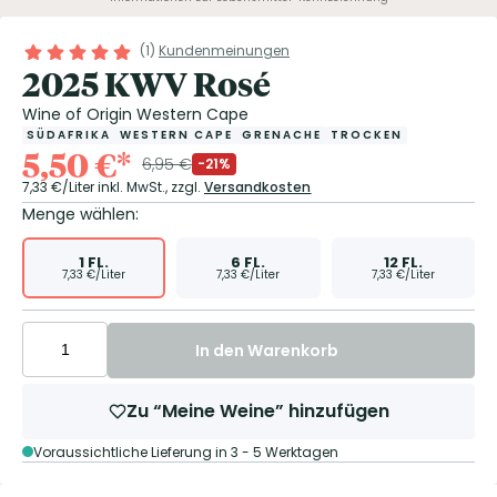
(
1
)
Kundenmeinungen
2025 KWV Rosé
Wine of Origin Western Cape
SÜDAFRIKA
WESTERN CAPE
GRENACHE
TROCKEN
5,50
€
*
6,95
€
-21%
7,33
€/Liter
inkl. MwSt.,
zzgl.
Versandkosten
Menge wählen:
1
FL.
6
FL.
12
FL.
7,33
€/Liter
7,33
€/Liter
7,33
€/Liter
In den Warenkorb
Zu “Meine Weine” hinzufügen
Voraussichtliche Lieferung in 3 - 5 Werktagen