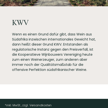
KWV SA (PTY) Ltd., 57
PRODUZENT / ABFÜLLER / HERSTELLER
Main Street, 7646
Paarl, South Africa
WEINTYPGESCHMACK
Trocken
KWV
EAN
6002323012597
ARTIKELNUMMER
918914
Wenn es einen Grund dafür gibt, dass Wein aus
Südafrika inzwischen internationales Gewicht hat,
dann heißt dieser Grund KWV. Entstanden als
regulatorische Instanz gegen den Preisverfall, ist
die Kooperatieve Wijnbouwers Vereniging heute
zum einen Weinerzeuger, zum anderen aber
immer noch der Qualitätsmaßstab für die
offensive Perfektion südafrikanischer Weine.
*inkl. MwSt., zzgl. Versandkosten
Footer-Menü