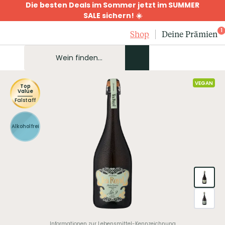
Die besten Deals im Sommer jetzt im SUMMER
SALE sichern! ☀️
1
Shop
Deine Prämien
VEGAN
Top
Value
Falstaff
Alkoholfrei
Informationen zur Lebensmittel-Kennzeichnung