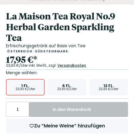
La Maison Tea Royal No.9
Herbal Garden Sparkling
Tea
Erfrischungsgetränk auf Basis von Tee
ÖSTERREICH
SÜDSTEIERMARK
17,95
€
*
23,93
€/Liter
inkl. MwSt.,
zzgl.
Versandkosten
Menge wählen:
1
FL.
6
FL.
12
FL.
23,93
€/Liter
23,93
€/Liter
23,93
€/Liter
In den Warenkorb
Zu “Meine Weine” hinzufügen