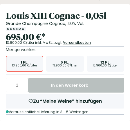
Louis XIII Cognac - 0,05l
Grande Champagne Cognac, 40% Vol.
COGNAC
695,00
€
*
13.900,00
€/Liter
inkl. MwSt.,
zzgl.
Versandkosten
Menge wählen:
1
FL.
6
FL.
12
FL.
13.900,00
€/Liter
13.900,00
€/Liter
13.900,00
€/Liter
In den Warenkorb
Zu “Meine Weine” hinzufügen
Voraussichtliche Lieferung in 3 - 5 Werktagen