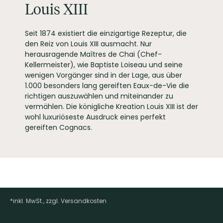
Louis XIII
Seit 1874 existiert die einzigartige Rezeptur, die
den Reiz von Louis XIII ausmacht. Nur
herausragende Maîtres de Chai (Chef-
Kellermeister), wie Baptiste Loiseau und seine
wenigen Vorgänger sind in der Lage, aus über
1.000 besonders lang gereiften Eaux-de-Vie die
richtigen auszuwählen und miteinander zu
vermählen. Die königliche Kreation Louis XIII ist der
wohl luxuriöseste Ausdruck eines perfekt
gereiften Cognacs.
*inkl. MwSt., zzgl. Versandkosten
Footer-Menü