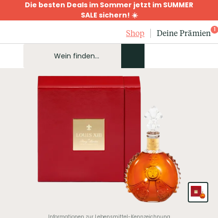
Die besten Deals im Sommer jetzt im SUMMER
SALE sichern! ☀️
1
Shop
Deine Prämien
Informationen zur Lebensmittel-Kennzeichnung