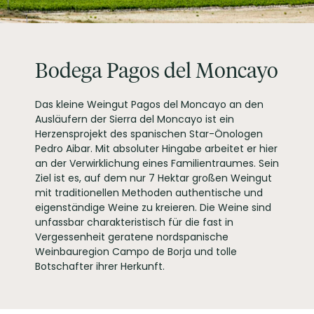
ALLERGENE / INHALTSSTOFFE
Sulfite
PRODUKTTYP
Rotwein, vegan
INHALT (LITER)
0.75
l
Pagos del Moncayo
Bodega Pagos del Moncayo
PRODUZENT / ABFÜLLER / HERSTELLER
S.L., Vera de Moncayo,
España
WEINTYPGESCHMACK
Trocken
Das kleine Weingut Pagos del Moncayo an den
Ausläufern der Sierra del Moncayo ist ein
EAN
8437011714022
Herzensprojekt des spanischen Star-Önologen
ARTIKELNUMMER
150770
Pedro Aibar. Mit absoluter Hingabe arbeitet er hier
an der Verwirklichung eines Familientraumes. Sein
Ziel ist es, auf dem nur 7 Hektar großen Weingut
mit traditionellen Methoden authentische und
eigenständige Weine zu kreieren. Die Weine sind
unfassbar charakteristisch für die fast in
Vergessenheit geratene nordspanische
Weinbauregion Campo de Borja und tolle
Botschafter ihrer Herkunft.