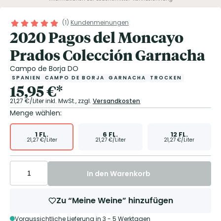
(
1
)
Kundenmeinungen
2020 Pagos del Moncayo
Prados Colección Garnacha
Campo de Borja DO
SPANIEN
CAMPO DE BORJA
GARNACHA
TROCKEN
15,95
€
*
21,27
€/Liter
inkl. MwSt.,
zzgl.
Versandkosten
Menge wählen:
1
FL.
6
FL.
12
FL.
21,27
€/Liter
21,27
€/Liter
21,27
€/Liter
In den Warenkorb
Zu “Meine Weine” hinzufügen
Voraussichtliche Lieferung in 3 - 5 Werktagen