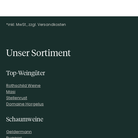
*inkl. MwSt., zzgl. Versandkosten
Footer-Menü
Unser Sortiment
Top-Weingüter
Rothschild Weine
Masi
Stellenrust
Domaine Horgelus
Schaumweine
Geldermann
Ruggeri