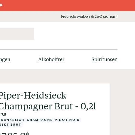
☀️
Freunde werben & 25€ sichern!
ngen
Alkoholfrei
Spirituosen
Piper-Heidsieck
Champagner Brut - 0,2l
brut
FRANKREICH
CHAMPAGNE
PINOT NOIR
SEKT BRUT