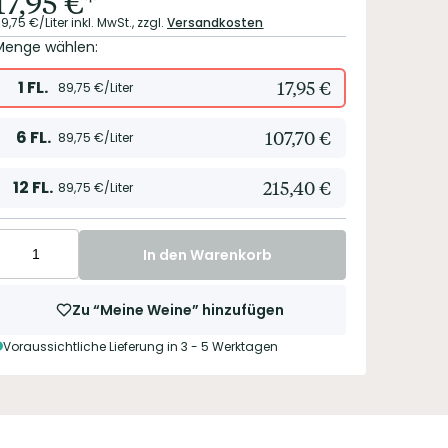
17,95
€
*
9,75
€/Liter
inkl. MwSt.,
zzgl.
Versandkosten
Menge wählen:
1
FL.
17,95
€
89,75
€/Liter
6
FL.
107,70
€
89,75
€/Liter
12
FL.
215,40
€
89,75
€/Liter
In den Warenkorb
Zu “Meine Weine” hinzufügen
Voraussichtliche Lieferung in 3 - 5 Werktagen