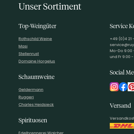
Unser Sortiment
Top-Weingüter
Service K
Rothschild Weine
+49 (0)4 21 
service@ruy
Masi
Mo-Do 9:00 -
Stellenrust
und Fr 9:00 -
Domaine Horgelus
Social Me
Schaumweine
Geldermann
Ruggeri
Charles Heidsieck
Versand
Versandkost
Spirituosen
Edelbrennerei Walcher