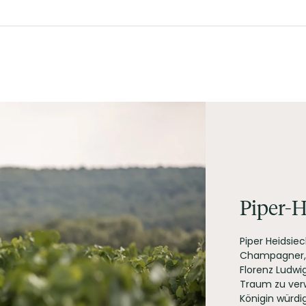
ot Noir
getarisch
Piper-H
Piper Heidsie
Champagner, d
Florenz Ludwi
Traum zu verw
Königin würdig