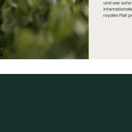
 Piper Heidsieck, 12, allée du Vignoble F-51100 Reims
und war sofort
international
royales Flair 