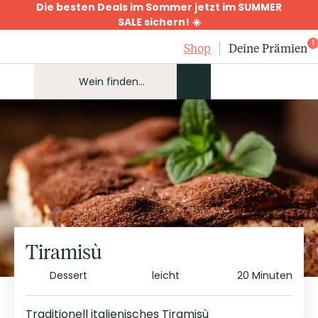
Die besten Deals im Sommer jetzt im SUMMER
SALE sichern! ☀️
1
Shop
Deine Prämien
Tiramisù
Dessert
leicht
20 Minuten
Traditionell italienisches Tiramisù