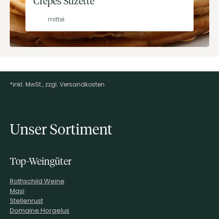
Crêpes Suzette
mittel
*inkl. MwSt., zzgl. Versandkosten
Footer-Menü
Unser Sortiment
Top-Weingüter
Rothschild Weine
Masi
Stellenrust
Domaine Horgelus