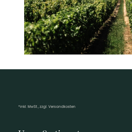
EAN
3262151032751
ARTIKELNUMMER
266105
*inkl. MwSt., zzgl. Versandkosten
Footer-Menü