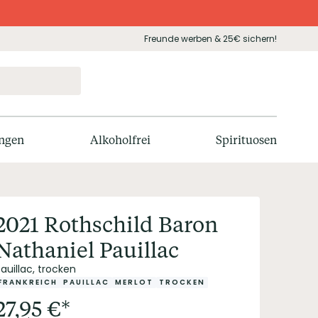
Freunde werben & 25€ sichern!
ngen
Alkoholfrei
Spirituosen
2021 Rothschild Baron
Nathaniel Pauillac
auillac, trocken
FRANKREICH
PAUILLAC
MERLOT
TROCKEN
27,95
€
*