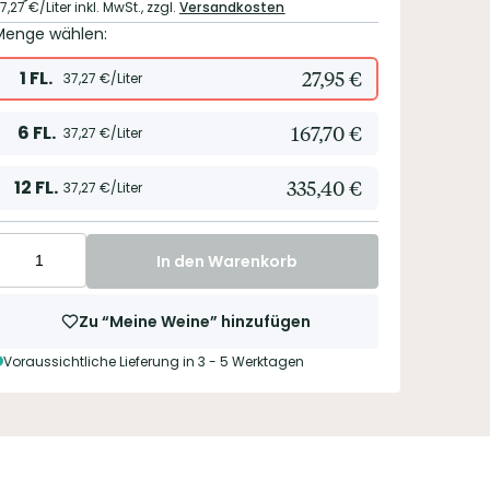
7,27
€/Liter
inkl. MwSt.,
zzgl.
Versandkosten
Menge wählen:
1
FL.
27,95
€
37,27
€/Liter
6
FL.
167,70
€
37,27
€/Liter
12
FL.
335,40
€
37,27
€/Liter
In den Warenkorb
Zu “Meine Weine” hinzufügen
Voraussichtliche Lieferung in 3 - 5 Werktagen