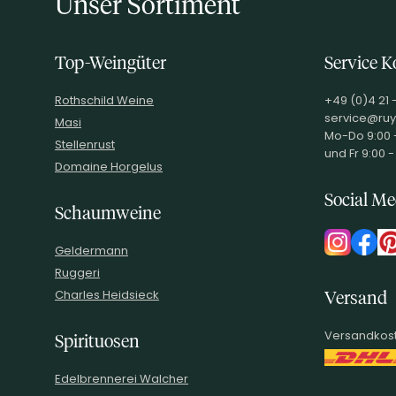
Unser Sortiment
Top-Weingüter
Service K
Rothschild Weine
+49 (0)4 21 
service@ruy
Masi
Mo-Do 9:00 -
Stellenrust
und Fr 9:00 -
Domaine Horgelus
Social Me
Schaumweine
Geldermann
Ruggeri
Charles Heidsieck
Versand
Versandkost
Spirituosen
Edelbrennerei Walcher