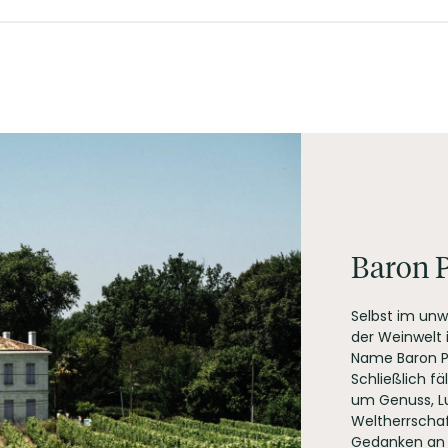
orgerichten oder einfach für einen richtig guten Abend mit ein
gnon, Merlot, Petit Verdot
Baron P
Selbst im unw
der Weinwelt 
Name Baron Phi
Schließlich f
um Genuss, Lu
.A., 33250 Pauillac Frankreich
Weltherrschaf
Gedanken an d