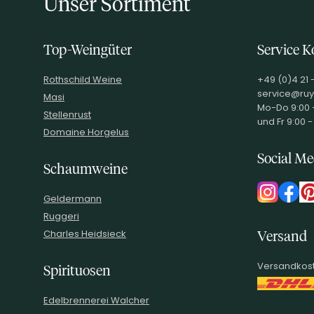
Unser Sortiment
Top-Weingüter
Service K
Rothschild Weine
+49 (0)4 21 
service@ruy
Masi
Mo-Do 9:00 -
Stellenrust
und Fr 9:00 -
Domaine Horgelus
Social Me
Schaumweine
Geldermann
Ruggeri
Charles Heidsieck
Versand
Versandkost
Spirituosen
Edelbrennerei Walcher