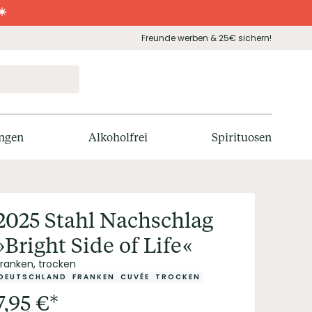
☀️
Freunde werben & 25€ sichern!
ngen
Alkoholfrei
Spirituosen
2025 Stahl Nachschlag
»Bright Side of Life«
Franken, trocken
DEUTSCHLAND
FRANKEN
CUVÉE
TROCKEN
7,95
€
*