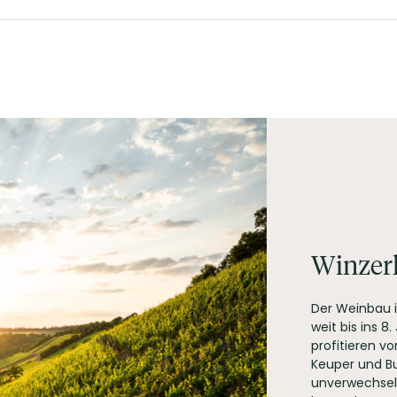
er zur frischen Küche. Besonders in Kombination mit asiatischem
cheurebe
sta, Pizza, Schwein, Vegetarisch
chwefeldioxid).
Winzerh
Der Weinbau in
weit bis ins 8
profitieren v
Keuper und Bu
unverwechselba
asse 21, 97215 Auernhofen