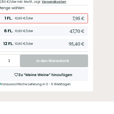
0,60
€/Liter
inkl. MwSt.,
zzgl.
Versandkosten
Menge wählen:
1
FL.
7,95
€
10,60
€/Liter
6
FL.
47,70
€
10,60
€/Liter
12
FL.
95,40
€
10,60
€/Liter
In den Warenkorb
Zu “Meine Weine” hinzufügen
Voraussichtliche Lieferung in 3 - 5 Werktagen