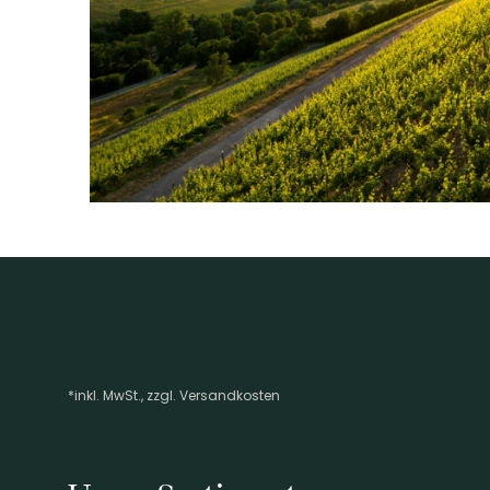
WEINTYPGESCHMACK
Trocken
EAN
4260770830023
ARTIKELNUMMER
106151
*inkl. MwSt., zzgl. Versandkosten
Footer-Menü