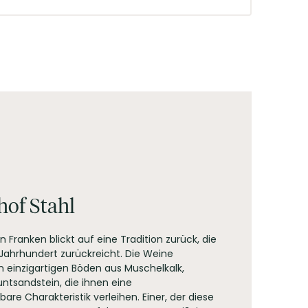
 Essen wird die Aromenfülle widergespiegelt und
of Stahl
 Franken blickt auf eine Tradition zurück, die
. Jahrhundert zurückreicht. Die Weine
on einzigartigen Böden aus Muschelkalk,
ntsandstein, die ihnen eine
re Charakteristik verleihen. Einer, der diese