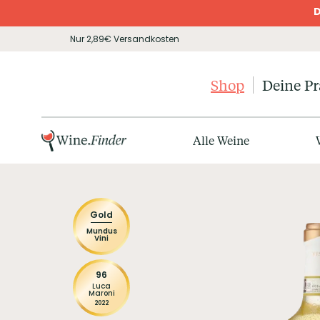
D
Nur 2,89€ Versandkosten
Shop
Deine P
Alle Weine
Gold
Mundus
Vini
96
Luca
Maroni
2022