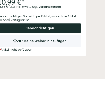
10,99
€
*
4,65
€/Liter
inkl. MwSt.,
zzgl.
Versandkosten
enachrichtigen Sie mich per E-Mail, sobald der Artikel
wieder) verfügbar ist.
Benachrichtigen
Zu “Meine Weine” hinzufügen
Artikel nicht verfügbar