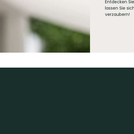
Entdecken Sie
lassen Sie si
verzaubern!