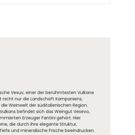
uida dei Vini Italiani". Konsistenz,
dungsjahr 2001 gilt der Mundus Vini als einer der
sche Vesuv, einer der berühmtesten Vulkane
gt nicht nur die Landschaft Kampaniens,
die Weinwelt der süditalienischen Region.
ulkans befindet sich das Weingut Vesevo,
mierten Erzeuger Fantini gehört. Hier
ne, die durch ihre elegante Struktur,
iefe und mineralische Frische beeindrucken.