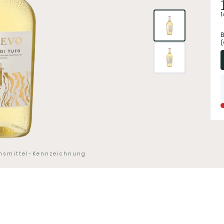
1
B
(
ensmittel-Kennzeichnung