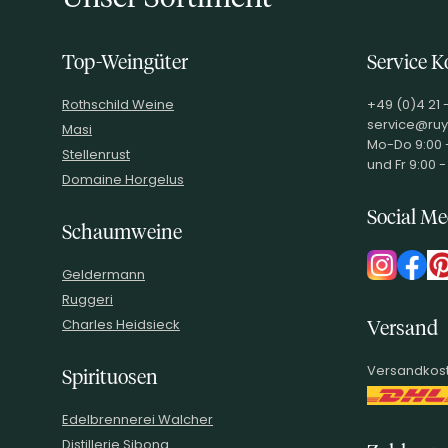
Top-Weingüter
Service K
Rothschild Weine
+49 (0)4 21 
service@ruy
Masi
Mo-Do 9:00 -
Stellenrust
und Fr 9:00 -
Domaine Horgelus
Social Me
Schaumweine
Geldermann
Ruggeri
Charles Heidsieck
Versand
Versandkost
Spirituosen
Edelbrennerei Walcher
Distillerie Sibona