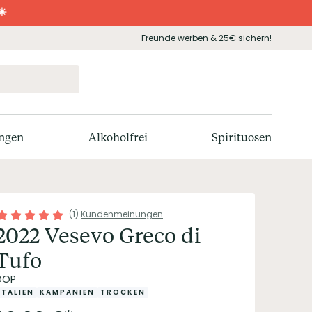
☀️
Freunde werben & 25€ sichern!
ngen
Alkoholfrei
Spirituosen
(
1
)
Kundenmeinungen
2022 Vesevo Greco di
Tufo
DOP
ITALIEN
KAMPANIEN
TROCKEN