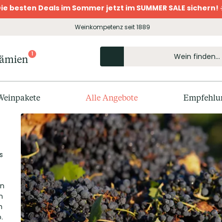
ie besten Deals im Sommer jetzt im SUMMER SALE sichern! 
Weinkompetenz seit 1889
1
rämien
Weinpakete
Alle Angebote
Empfehlu
s
en
n
h
.