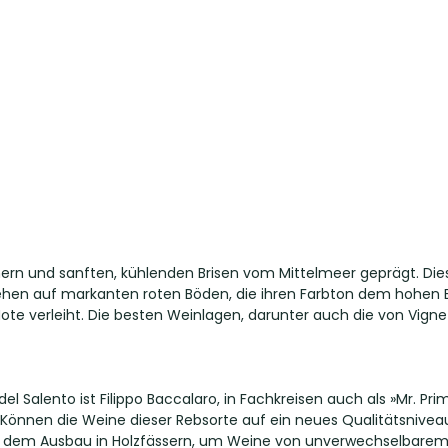
rn und sanften, kühlenden Brisen vom Mittelmeer geprägt. Diese
 auf markanten roten Böden, die ihren Farbton dem hohen Eise
te verleiht. Die besten Weinlagen, darunter auch die von Vignet
el Salento ist Filippo Baccalaro, in Fachkreisen auch als »Mr. Pri
önnen die Weine dieser Rebsorte auf ein neues Qualitätsniveau
ie dem Ausbau in Holzfässern, um Weine von unverwechselbarem 