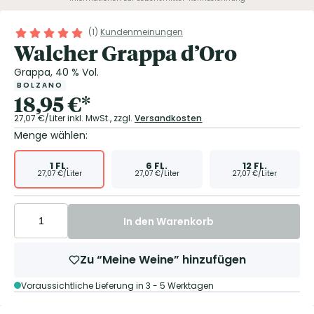
(
1
)
Kundenmeinungen
Walcher Grappa d’Oro
Grappa, 40 % Vol.
BOLZANO
18,95
€
*
27,07
€/Liter
inkl. MwSt.,
zzgl.
Versandkosten
Menge wählen:
1
FL.
6
FL.
12
FL.
27,07
€/Liter
27,07
€/Liter
27,07
€/Liter
In den Warenkorb
Zu “Meine Weine” hinzufügen
Voraussichtliche Lieferung in 3 - 5 Werktagen