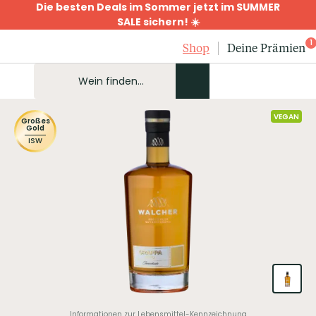
Die besten Deals im Sommer jetzt im SUMMER
SALE sichern! ☀️
1
Shop
Deine Prämien
VEGAN
Großes
Gold
ISW
Informationen zur Lebensmittel-Kennzeichnung