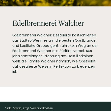
ARTIKELNUMMER
553337
Edelbrennerei Walcher
Edelbrennerei Walcher: Destillierte Köstlichkeiten
aus SüdtirolWenn es um die besten Obstbrände
und köstliche Grappe geht, führt kein Weg an der
Edelbrennerei Walcher aus Südtirol vorbei. Aus
jahrzehntelanger Erfahrung am Destillierkolben
weiß die Familie Walcher nämlich, wie Obstsalat
auf destillierte Weise in Perfektion zu kredenzen
ist.
*inkl. MwSt., zzgl. Versandkosten
Footer-Menü