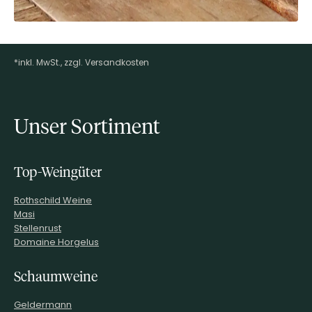
*inkl. MwSt., zzgl. Versandkosten
Footer-Menü
Unser Sortiment
Top-Weingüter
Rothschild Weine
Masi
Stellenrust
Domaine Horgelus
Schaumweine
Geldermann