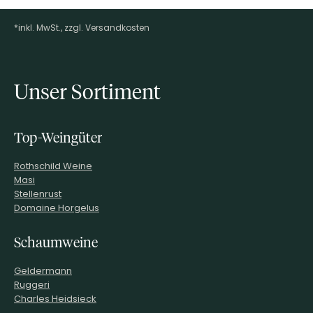
*inkl. MwSt., zzgl. Versandkosten
Footer-Menü
Unser Sortiment
Top-Weingüter
Rothschild Weine
Masi
Stellenrust
Domaine Horgelus
Schaumweine
Geldermann
Ruggeri
Charles Heidsieck