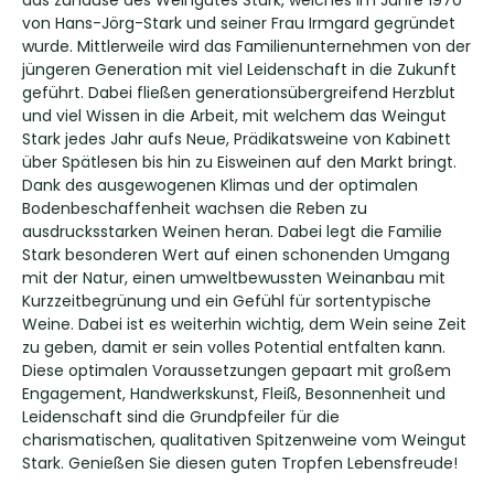
das zuhause des Weingutes Stark, welches im Jahre 1970
von Hans-Jörg-Stark und seiner Frau Irmgard gegründet
wurde. Mittlerweile wird das Familienunternehmen von der
jüngeren Generation mit viel Leidenschaft in die Zukunft
geführt. Dabei fließen generationsübergreifend Herzblut
und viel Wissen in die Arbeit, mit welchem das Weingut
Stark jedes Jahr aufs Neue, Prädikatsweine von Kabinett
über Spätlesen bis hin zu Eisweinen auf den Markt bringt.
Dank des ausgewogenen Klimas und der optimalen
Bodenbeschaffenheit wachsen die Reben zu
ausdrucksstarken Weinen heran. Dabei legt die Familie
Stark besonderen Wert auf einen schonenden Umgang
mit der Natur, einen umweltbewussten Weinanbau mit
Kurzzeitbegrünung und ein Gefühl für sortentypische
Weine. Dabei ist es weiterhin wichtig, dem Wein seine Zeit
zu geben, damit er sein volles Potential entfalten kann.
Diese optimalen Voraussetzungen gepaart mit großem
Engagement, Handwerkskunst, Fleiß, Besonnenheit und
Leidenschaft sind die Grundpfeiler für die
charismatischen, qualitativen Spitzenweine vom Weingut
Stark. Genießen Sie diesen guten Tropfen Lebensfreude!