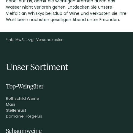
dabei auf Eis, damit die wichtigen Aromen durch das
Wasser nicht verloren gehen. Entdecken Sie unsere
Vielfalt an Whiskys bei Club of Wine und verkosten Sie Ihre
Wahl beim nächsten geselligen Abend unter Freunden.
*inkl. MwSt., zzgl. Versandkosten
Footer-Menü
Unser Sortiment
Top-Weingüter
Rothschild Weine
Masi
Stellenrust
Domaine Horgelus
Schaumweine