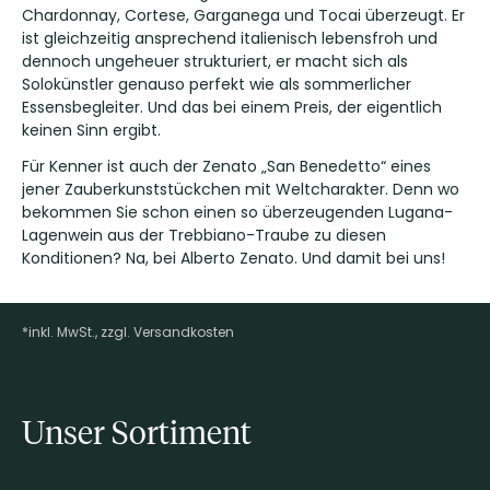
Chardonnay, Cortese, Garganega und Tocai überzeugt. Er
ist gleichzeitig ansprechend italienisch lebensfroh und
dennoch ungeheuer strukturiert, er macht sich als
Solokünstler genauso perfekt wie als sommerlicher
Essensbegleiter. Und das bei einem Preis, der eigentlich
keinen Sinn ergibt.
Für Kenner ist auch der Zenato „San Benedetto“ eines
jener Zauberkunststückchen mit Weltcharakter. Denn wo
bekommen Sie schon einen so überzeugenden Lugana-
Lagenwein aus der Trebbiano-Traube zu diesen
Konditionen? Na, bei Alberto Zenato. Und damit bei uns!
*inkl. MwSt., zzgl. Versandkosten
Footer-Menü
Unser Sortiment