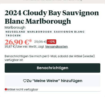
2024 Cloudy Bay Sauvignon
Blanc Marlborough
Marlborough
NEUSEELAND
MARLBOROUGH
SAUVIGNON BLANC
TROCKEN
26,90
€
*
29,95
€
-10%
35,87
€/Liter
inkl. MwSt.,
zzgl.
Versandkosten
Benachrichtigen Sie mich per E-Mail, sobald der Artikel (wieder)
verfügbar ist.
Benachrichtigen
Zu “Meine Weine” hinzufügen
Artikel nicht verfügbar