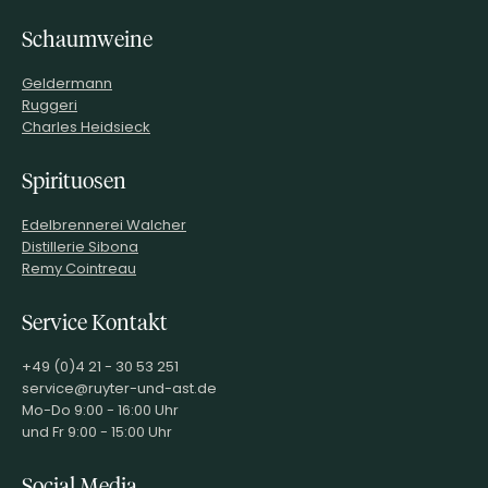
Decanter Punkte
Schaumweine
Das renommierte britische Weinmagazin Decanter wurde 1975
gegründet und ist die älteste Weinveröffentlichung für
Verbraucher in Großbritannien. Heute ist sie ganz einfach die
Geldermann
weltweit führende Weinmedienmarke.
Ruggeri
Charles Heidsieck
Spirituosen
Edelbrennerei Walcher
Distillerie Sibona
Remy Cointreau
Service Kontakt
+49 (0)4 21 - 30 53 251
service@ruyter-und-ast.de
Mo-Do 9:00 - 16:00 Uhr
und Fr 9:00 - 15:00 Uhr
Social Media