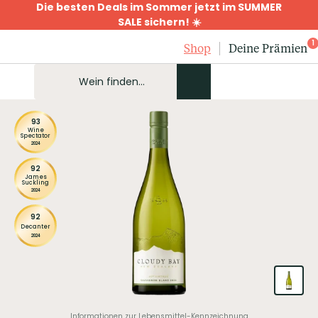
Die besten Deals im Sommer jetzt im SUMMER
SALE sichern! ☀️
1
Shop
Deine Prämien
93
Wine
Spectator
2024
92
James
Suckling
2024
92
Decanter
2024
Informationen zur Lebensmittel-Kennzeichnung