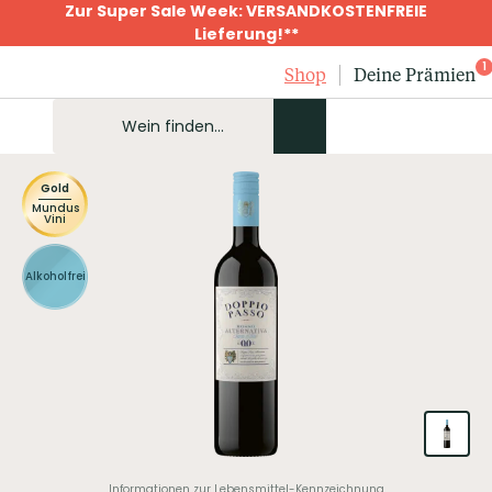
Zur Super Sale Week: VERSANDKOSTENFREIE
Lieferung!**
1
Shop
Deine Prämien
Gold
Mundus
Vini
Alkoholfrei
Informationen zur Lebensmittel-Kennzeichnung