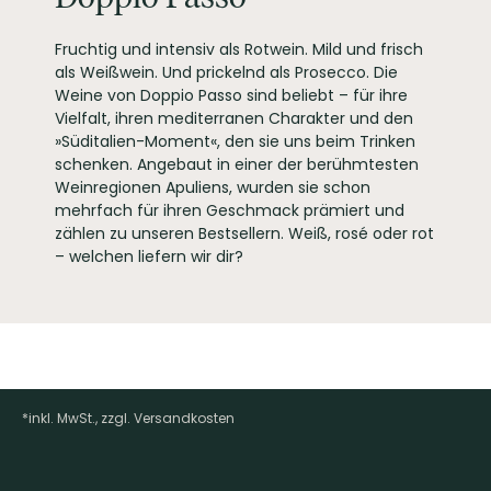
Fossalta di Piave (VE)
Italy
Fruchtig und intensiv als Rotwein. Mild und frisch
EAN
4002859125053
als Weißwein. Und prickelnd als Prosecco. Die
ARTIKELNUMMER
Weine von Doppio Passo sind beliebt – für ihre
125805
Vielfalt, ihren mediterranen Charakter und den
»Süditalien-Moment«, den sie uns beim Trinken
schenken. Angebaut in einer der berühmtesten
Weinregionen Apuliens, wurden sie schon
mehrfach für ihren Geschmack prämiert und
zählen zu unseren Bestsellern. Weiß, rosé oder rot
– welchen liefern wir dir?
*inkl. MwSt., zzgl. Versandkosten
Footer-Menü