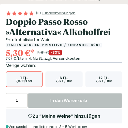
(
3
)
Kundenmeinungen
Doppio Passo Rosso
»Alternativa« Alkoholfrei
Entalkoholisierter Wein
ITALIEN
APULIEN
PRIMITIVO / ZINFANDEL
SÜSS
5,30
€
*
7,95
€
-33%
7,07
€/Liter
inkl. MwSt.,
zzgl.
Versandkosten
Menge wählen:
1
FL.
6
FL.
12
FL.
7,07
€/Liter
7,07
€/Liter
7,07
€/Liter
In den Warenkorb
Zu “Meine Weine” hinzufügen
Voraussichtliche Lieferung in 3 - 5 Werktagen