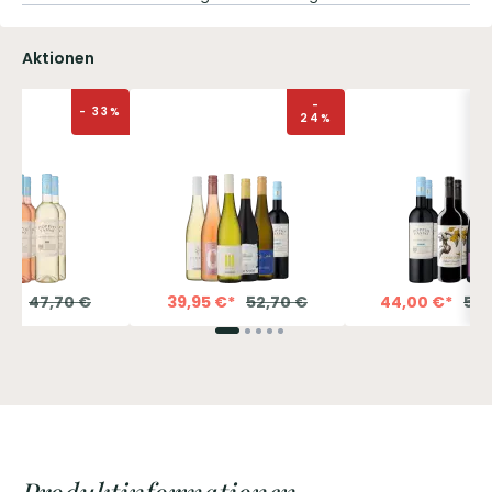
Aktionen
-
-
33
%
24
%
€
*
47,70
€
39,95
€
*
52,70
€
44,00
€
*
53