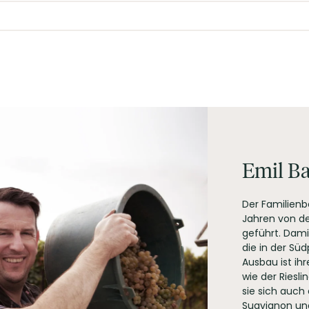
ls ein scheuer Auftritt.
hen für Weine mit Haltung. Mit ihren auffälligen Labels und kla
eration für ihr Thema ins Boot.
sta, Pizza, Schwein, Vegetarisch
Emil B
Der Familienb
Jahren von de
geführt. Damit
die in der Sü
Ausbau ist ih
wie der Riesl
sie sich auch
Suavignon und