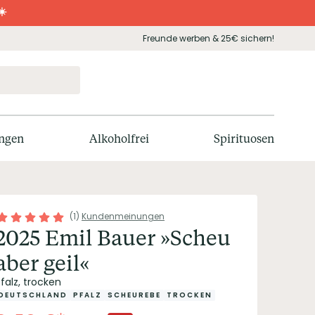
☀️
Freunde werben & 25€ sichern!
ngen
Alkoholfrei
Spirituosen
(
1
)
Kundenmeinungen
2025 Emil Bauer »Scheu
aber geil«
falz, trocken
DEUTSCHLAND
PFALZ
SCHEUREBE
TROCKEN