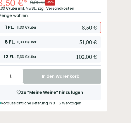
8,50
€
*
9,95
€
-15%
1,33
€/Liter
inkl. MwSt.,
zzgl.
Versandkosten
Menge wählen:
1
FL.
8,50
€
11,33
€/Liter
6
FL.
51,00
€
11,33
€/Liter
12
FL.
102,00
€
11,33
€/Liter
In den Warenkorb
Zu “Meine Weine” hinzufügen
Voraussichtliche Lieferung in 3 - 5 Werktagen