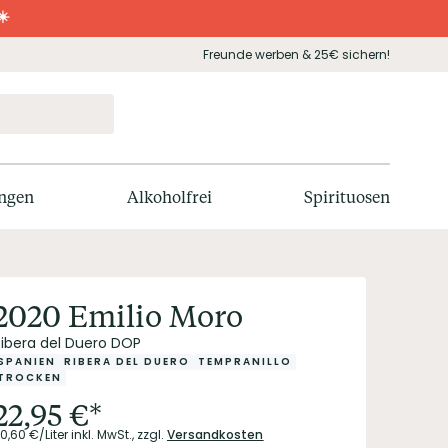
☀️
Freunde werben & 25€ sichern!
ngen
Alkoholfrei
Spirituosen
2020 Emilio Moro
Ribera del Duero DOP
SPANIEN
RIBERA DEL DUERO
TEMPRANILLO
TROCKEN
22,95
€
*
0,60
€/Liter
inkl. MwSt.,
zzgl.
Versandkosten