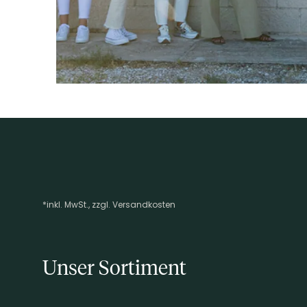
ARTIKELNUMMER
860111
*inkl. MwSt., zzgl. Versandkosten
Footer-Menü
Unser Sortiment