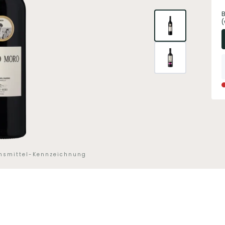
B
(
ensmittel-Kennzeichnung