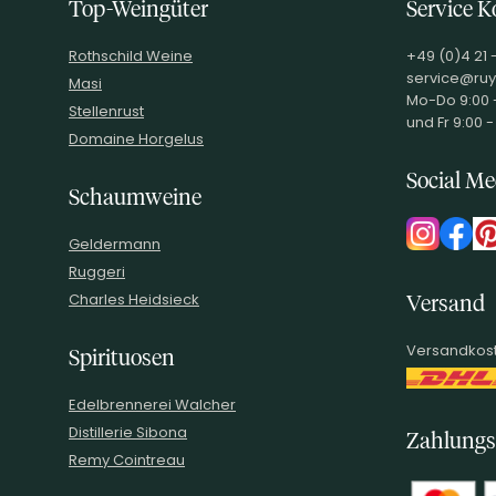
Top-Weingüter
Service K
Rothschild Weine
+49 (0)4 21 
service@ruy
Masi
Mo-Do 9:00 -
Stellenrust
und Fr 9:00 -
Domaine Horgelus
Social Me
Schaumweine
Geldermann
Ruggeri
Charles Heidsieck
Versand
Versandkost
Spirituosen
Edelbrennerei Walcher
Distillerie Sibona
Zahlungs
Remy Cointreau