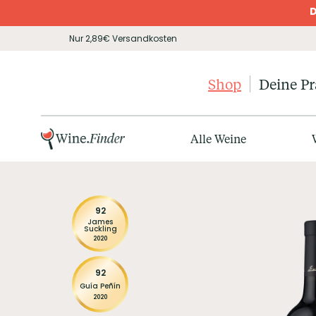
D
Nur 2,89€ Versandkosten
Shop
Deine P
Alle Weine
92
James
Suckling
2020
92
Guía Peñín
2020