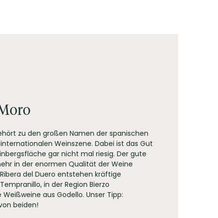
t sanft gebettet auf feinkörnigen Tannine, während
en Arbeitspensum von 4.000 Weinverkostungen pro
s seiner schönen Tiefe hervorbringt. Zu edlen
ne probiert.
 Moro
gehört zu den großen Namen der spanischen
internationalen Weinszene. Dabei ist das Gut
nbergsfläche gar nicht mal riesig. Der gute
lmehr in der enormen Qualität der Weine
 Ribera del Duero entstehen kräftige
Tempranillo, in der Region Bierzo
e Weißweine aus Godello. Unser Tipp:
 von beiden!