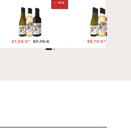
-
19
%
47,00
€
*
57,70
€
89,70
€
*
113,40
€