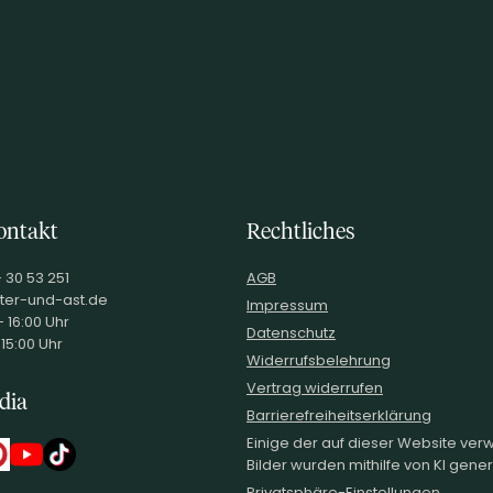
ontakt
Rechtliches
o-Stotz-Str. 4-6 69123 Heidelberg
- 30 53 251
AGB
ter-und-ast.de
Impressum
 16:00 Uhr
Datenschutz
 15:00 Uhr
Widerrufsbelehrung
Vertrag widerrufen
dia
Barrierefreiheitserklärung
Einige der auf dieser Website ve
Bilder wurden mithilfe von KI generi
Privatsphäre-Einstellungen