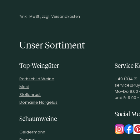
RESTZUCKER
37.0
g/l
GESAMTSÄURE
5.4
g/l
*inkl. MwSt., zzgl. Versandkosten
Footer-Menü
VERSCHLUSSART
Schraubverschluss
LAGERFÄHIGKEIT
MHD
ALLERGENE /
Sulfite
Unser Sortiment
INHALTSSTOFFE
PRODUKTTYP
Entalkoholisierter Wein, vegan
INHALT (LITER)
0.75
l
Top-Weingüter
Service K
PRODUZENT / ABFÜLLER /
Goodvines Getränke GmbH, Hug
HERSTELLER
Rothschild Weine
+49 (0)4 21 
EAN
663140493547
service@ruy
Masi
Mo-Do 9:00 -
ARTIKELNUMMER
106950
Stellenrust
und Fr 9:00 -
Domaine Horgelus
Social Me
Schaumweine
Geldermann
Ruggeri