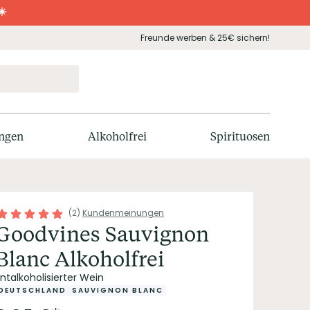
☀️
Freunde werben & 25€ sichern!
ngen
Alkoholfrei
Spirituosen
(
2
)
Kundenmeinungen
Goodvines Sauvignon
Blanc Alkoholfrei
ntalkoholisierter Wein
DEUTSCHLAND
SAUVIGNON BLANC