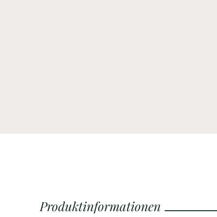
-
21
%
89,70
€
*
113,40
€
47,
Produktinformationen