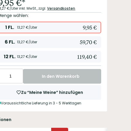
9,95
€
*
3,27
€/Liter
inkl. MwSt.,
zzgl.
Versandkosten
Menge wählen:
1
FL.
9,95
€
13,27
€/Liter
6
FL.
59,70
€
13,27
€/Liter
12
FL.
119,40
€
13,27
€/Liter
In den Warenkorb
Zu “Meine Weine” hinzufügen
Voraussichtliche Lieferung in 3 - 5 Werktagen
ionen