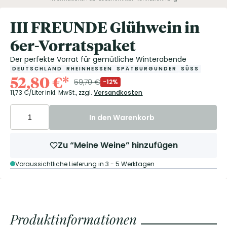
III FREUNDE Glühwein in
6er-Vorratspaket
Der perfekte Vorrat für gemütliche Winterabende
DEUTSCHLAND
RHEINHESSEN
SPÄTBURGUNDER
SÜSS
52,80
€
*
59,70
€
-12%
11,73
€/Liter
inkl. MwSt.,
zzgl.
Versandkosten
In den Warenkorb
Zu “Meine Weine” hinzufügen
Voraussichtliche Lieferung in 3 - 5 Werktagen
Produktinformationen