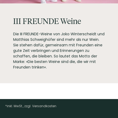
50676 Köln
ARTIKELNUMMER
989082
III FREUNDE Weine
Die III FREUNDE-Weine von Joko Winterscheidt und
Matthias Schweighöfer sind mehr als nur Wein.
Sie stehen dafür, gemeinsam mit Freunden eine
gute Zeit verbringen und Erinnerungen zu
schaffen, die bleiben. So lautet das Motto der
Marke: »Die besten Weine sind die, die wir mit
Freunden trinken«.
*inkl. MwSt., zzgl. Versandkosten
Footer-Menü