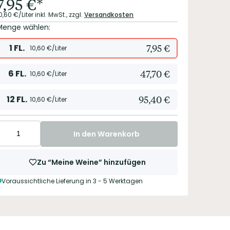
7,95
€
*
0,60
€/Liter
inkl. MwSt.,
zzgl.
Versandkosten
Menge wählen:
1
FL.
7,95
€
10,60
€/Liter
6
FL.
47,70
€
10,60
€/Liter
12
FL.
95,40
€
10,60
€/Liter
In den Warenkorb
Zu “Meine Weine” hinzufügen
Voraussichtliche Lieferung in 3 - 5 Werktagen