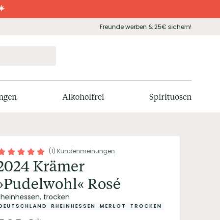
☀️
Freunde werben & 25€ sichern!
ngen
Alkoholfrei
Spirituosen
(
1
)
Kundenmeinungen
2024 Krämer
»Pudelwohl« Rosé
Rheinhessen, trocken
DEUTSCHLAND
RHEINHESSEN
MERLOT
TROCKEN