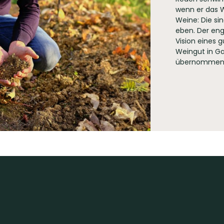
 Pforte 19 55578 Gau-Weinheim
wenn er das Wo
Weine: Die si
eben. Der eng
Vision eines 
Weingut in Ga
übernommen h