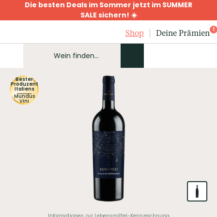
Die besten Deals im Sommer jetzt im SUMMER
SALE sichern! ☀️
1
Shop
Deine Prämien
Bester
Produzent
Italiens
Mundus
Vini
Informationen zur Lebensmittel-Kennzeichnung