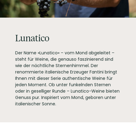
INHALT (LITER)
0.75
l
FANTINI GROUP VINI
SRL, VIA DOMMARCO
PRODUZENT / ABFÜLLER / HERSTELLER
23, 66026 ORTONA
Italien
WEINTYPGESCHMACK
Halbtrocken
Lunatico
EAN
8019873978004
ARTIKELNUMMER
860545
Der Name »Lunatico« – vom Mond abgeleitet –
steht für Weine, die genauso faszinierend sind
wie der nächtliche Sternenhimmel. Der
renommierte italienische Erzeuger Fantini bringt
Ihnen mit dieser Serie authentische Weine für
jeden Moment. Ob unter funkelnden Sternen
oder in geselliger Runde – Lunatico-Weine bieten
Genuss pur. Inspiriert vom Mond, geboren unter
italienischer Sonne.