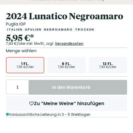
2024 Lunatico Negroamaro
Puglia IGP
ITALIEN
APULIEN
NEGROAMARO
TROCKEN
5,95
€
*
7,93
€/Liter
inkl. MwSt.,
zzgl.
Versandkosten
Menge wählen:
1
FL.
6
FL.
12
FL.
7,93
€/Liter
7,93
€/Liter
7,93
€/Liter
In den Warenkorb
Zu “Meine Weine” hinzufügen
Voraussichtliche Lieferung in 3 - 5 Werktagen