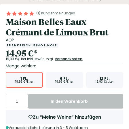
(
1
)
Kundenmeinungen
Maison Belles Eaux
Crémant de Limoux Brut
AOP
FRANKREICH
PINOT NOIR
14,95
€
*
19,93
€/Liter
inkl. MwSt.,
zzgl.
Versandkosten
Menge wählen:
1
FL.
6
FL.
12
FL.
19,93
€/Liter
19,93
€/Liter
19,93
€/Liter
In den Warenkorb
Zu “Meine Weine” hinzufügen
Voraussichtliche Lieferung in 3 - 5 Werktagen