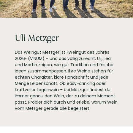
PRODUKTTYP
Roséwein
INHALT (LITER)
0.75
l
Weingut Uli Metzger,
Langgasse 32-34
PRODUZENT / ABFÜLLER / HERSTELLER
67269 Grünstadt-
Asselheim
Uli Metzger
EAN
4260247847035
ARTIKELNUMMER
176043
Das Weingut Metzger ist »Weingut des Jahres
2026« (VINUM) – und das völlig zurecht. Uli, Lea
und Martin zeigen, wie gut Tradition und frische
Ideen zusammenpassen. Ihre Weine stehen für
echten Charakter, klare Handschrift und jede
Menge Leidenschaft. Ob easy-drinking oder
kraftvoller Lagenwein – bei Metzger findest du
immer genau den Wein, der zu deinem Moment
passt. Probier dich durch und erlebe, warum Wein
vom Metzger gerade alle begeistert!