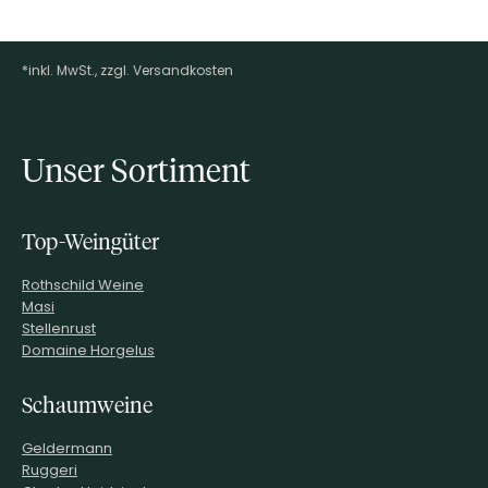
*inkl. MwSt., zzgl. Versandkosten
Footer-Menü
Unser Sortiment
Top-Weingüter
Rothschild Weine
Masi
Stellenrust
Domaine Horgelus
Schaumweine
Geldermann
Ruggeri