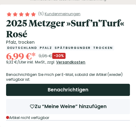
(
5
)
Kundenmeinungen
2025 Metzger »Surf’n’Turf«
Rosé
Pfalz, trocken
DEUTSCHLAND
PFALZ
SPÄTBURGUNDER
TROCKEN
6,99
€
*
9,95
€
-30%
9,32
€/Liter
inkl. MwSt.,
zzgl.
Versandkosten
Benachrichtigen Sie mich per E-Mail, sobald der Artikel (wieder)
verfügbar ist.
Benachrichtigen
Zu “Meine Weine” hinzufügen
Artikel nicht verfügbar