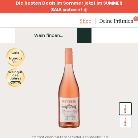
Die besten Deals im Sommer jetzt im SUMMER
SALE sichern! ☀️
1
Shop
Deine Prämien
Gold
Mundus
Vini
Weingut
des
Jahres
Vinum
Informationen zur Lebensmittel-Kennzeichnung