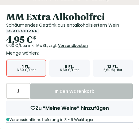
MM Extra Alkoholfrei
Schäumendes Getränk aus entalkoholisiertem Wein
DEUTSCHLAND
4,95
€
*
6,60
€/Liter
inkl. MwSt.,
zzgl.
Versandkosten
Menge wählen:
1
FL.
6
FL.
12
FL.
6,60
€/Liter
6,60
€/Liter
6,60
€/Liter
In den Warenkorb
Zu “Meine Weine” hinzufügen
Voraussichtliche Lieferung in 3 - 5 Werktagen