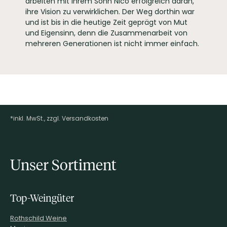
arbeiten mit ihrem Sohn Nico erfolgreich daran,
ihre Vision zu verwirklichen. Der Weg dorthin war
und ist bis in die heutige Zeit geprägt von Mut
und Eigensinn, denn die Zusammenarbeit von
mehreren Generationen ist nicht immer einfach.
*inkl. MwSt., zzgl. Versandkosten
Footer-Menü
Unser Sortiment
Top-Weingüter
Rothschild Weine