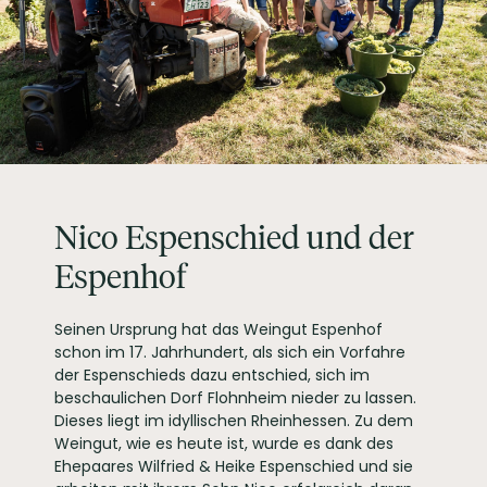
VERSCHLUSSART
Schraubverschluss
LAGERFÄHIGKEIT
bis zu 3 Jahre
ALLERGENE / INHALTSSTOFFE
Gluten, Sulfite
PRODUKTTYP
Weißwein, vegan
INHALT (LITER)
0.75
l
ESPENHOF GBR,
PRODUZENT / ABFÜLLER / HERSTELLER
Hauptstraße 81 55237
Flonheim
WEINTYPGESCHMACK
Trocken
Nico Espenschied und der
EAN
4038965108017
Espenhof
ARTIKELNUMMER
178007
Seinen Ursprung hat das Weingut Espenhof
schon im 17. Jahrhundert, als sich ein Vorfahre
der Espenschieds dazu entschied, sich im
beschaulichen Dorf Flohnheim nieder zu lassen.
Dieses liegt im idyllischen Rheinhessen. Zu dem
Weingut, wie es heute ist, wurde es dank des
Ehepaares Wilfried & Heike Espenschied und sie