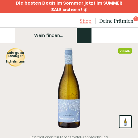
Die besten Deals im Sommer jetzt im SUMMER
SALE sichern! ☀️
1
Shop
Deine Prämien
VEGAN
Sehr guter
Erzeuger
Eichelmann
Informationen zur Lebensmittel-Kennzeichnung