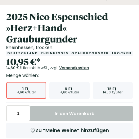
2025 Nico Espenschied
»Herz+Hand«
Grauburgunder
Rheinhessen, trocken
DEUTSCHLAND
RHEINHESSEN
GRAUBURGUNDER
TROCKEN
10,95
€
*
14,60
€/Liter
inkl. MwSt.,
zzgl.
Versandkosten
Menge wählen:
1
FL.
6
FL.
12
FL.
14,60
€/Liter
14,60
€/Liter
14,60
€/Liter
In den Warenkorb
Zu “Meine Weine” hinzufügen