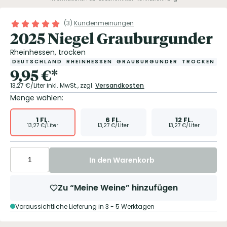
(
3
)
Kundenmeinungen
2025 Niegel Grauburgunder
Rheinhessen, trocken
DEUTSCHLAND
RHEINHESSEN
GRAUBURGUNDER
TROCKEN
9,95
€
*
13,27
€/Liter
inkl. MwSt.,
zzgl.
Versandkosten
Menge wählen:
1
FL.
6
FL.
12
FL.
13,27
€/Liter
13,27
€/Liter
13,27
€/Liter
In den Warenkorb
Zu “Meine Weine” hinzufügen
Voraussichtliche Lieferung in 3 - 5 Werktagen