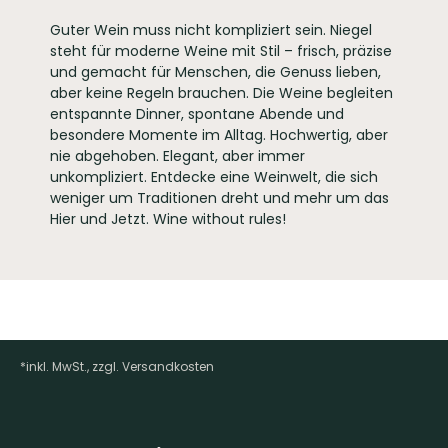
ARTIKELNUMMER
586007
Guter Wein muss nicht kompliziert sein. Niegel
steht für moderne Weine mit Stil – frisch, präzise
und gemacht für Menschen, die Genuss lieben,
aber keine Regeln brauchen. Die Weine begleiten
entspannte Dinner, spontane Abende und
besondere Momente im Alltag. Hochwertig, aber
nie abgehoben. Elegant, aber immer
unkompliziert. Entdecke eine Weinwelt, die sich
weniger um Traditionen dreht und mehr um das
Hier und Jetzt. Wine without rules!
*inkl. MwSt., zzgl. Versandkosten
Footer-Menü