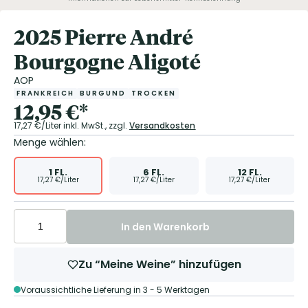
2025 Pierre André
Bourgogne Aligoté
AOP
FRANKREICH
BURGUND
TROCKEN
12,95
€
*
17,27
€/Liter
inkl. MwSt.,
zzgl.
Versandkosten
Menge wählen:
1
FL.
6
FL.
12
FL.
17,27
€/Liter
17,27
€/Liter
17,27
€/Liter
In den Warenkorb
Zu “Meine Weine” hinzufügen
Voraussichtliche Lieferung in 3 - 5 Werktagen