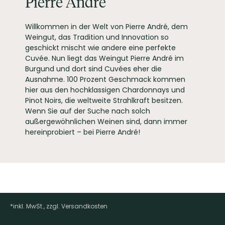
Pierre André
France
EAN
3193411403052
Willkommen in der Welt von Pierre André, dem
ARTIKELNUMMER
102271
Weingut, das Tradition und Innovation so
geschickt mischt wie andere eine perfekte
Cuvée. Nun liegt das Weingut Pierre André im
Burgund und dort sind Cuvées eher die
Ausnahme. 100 Prozent Geschmack kommen
hier aus den hochklassigen Chardonnays und
Pinot Noirs, die weltweite Strahlkraft besitzen.
Wenn Sie auf der Suche nach solch
außergewöhnlichen Weinen sind, dann immer
hereinprobiert – bei Pierre André!
*inkl. MwSt., zzgl. Versandkosten
Footer-Menü