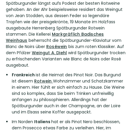
Spätburgunder längst aufs Podest der besten Rotweine
gehoben. An der Ahr beispielsweise residiert das Weingut
von
Jean Stodden
, aus dessen Feder so legendäre
Tropfen wie der preisgekrönte, 19 Monate im Holzfass
ausgebaute Herrenberg Spätburgunder Rotwein
stammen. Die Kellerei
Markgräflich Badisches
Weinhaus
beherrscht die Spätburgunder-Klaviatur vom
Blanc de Noirs über
Roséwein
bis zum roten Klassiker. Auf
dem Pfälzer
Weingut A. Diehl
wird Spätburgunder trocken
zu erfrischenden Varianten wie Blanc de Noirs oder Rosé
ausgebaut.
Frankreich
ist die Heimat des Pinot Noir. Das Burgund
ist diesem
Rotwein
Wohnzimmer und Schatzkammer
in einem. Hier fühlt er sich einfach zu Hause. Die Weine
sind so komplex, dass Sie beim Trinken unfreiwillig
anfangen zu philosophieren. Allerdings hat der
Spätburgunder auch in der Champagne, an der Loire
und im Elsass seine Koffer ausgepackt.
Im Norden
Italiens
hat er als Pinot Nero beschlossen,
dem Prosecco etwas Farbe zu verleihen. Hier, im