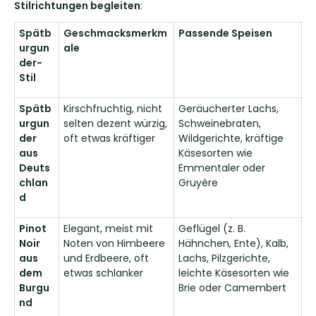
Stilrichtungen begleiten
:
Spätb
Geschmacksmerkm
Passende Speisen
urgun
ale
der-
Stil
Spätb
Kirschfruchtig, nicht
Geräucherter Lachs,
urgun
selten dezent würzig,
Schweinebraten,
der
oft etwas kräftiger
Wildgerichte, kräftige
aus
Käsesorten wie
Deuts
Emmentaler oder
chlan
Gruyère
d
Pinot
Elegant, meist mit
Geflügel (z. B.
Noir
Noten von Himbeere
Hähnchen, Ente), Kalb,
aus
und Erdbeere, oft
Lachs, Pilzgerichte,
dem
etwas schlanker
leichte Käsesorten wie
Burgu
Brie oder Camembert
nd