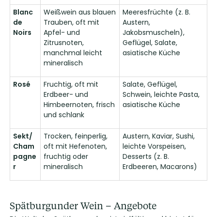
Blanc
Weißwein aus blauen
Meeresfrüchte (z. B.
de
Trauben, oft mit
Austern,
Noirs
Apfel- und
Jakobsmuscheln),
Zitrusnoten,
Geflügel, Salate,
manchmal leicht
asiatische Küche
mineralisch
Rosé
Fruchtig, oft mit
Salate, Geflügel,
Erdbeer- und
Schwein, leichte Pasta,
Himbeernoten, frisch
asiatische Küche
und schlank
Sekt/
Trocken, feinperlig,
Austern, Kaviar, Sushi,
Cham
oft mit Hefenoten,
leichte Vorspeisen,
pagne
fruchtig oder
Desserts (z. B.
r
mineralisch
Erdbeeren, Macarons)
Spätburgunder Wein – Angebote