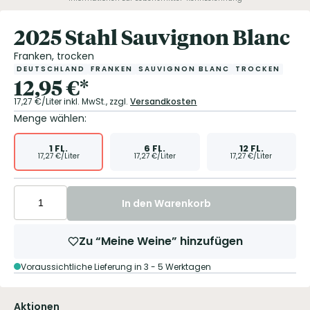
2025 Stahl Sauvignon Blanc
Franken, trocken
DEUTSCHLAND
FRANKEN
SAUVIGNON BLANC
TROCKEN
12,95
€
*
17,27
€/Liter
inkl. MwSt.,
zzgl.
Versandkosten
Menge wählen:
1
FL.
6
FL.
12
FL.
17,27
€/Liter
17,27
€/Liter
17,27
€/Liter
In den Warenkorb
Zu “Meine Weine” hinzufügen
Voraussichtliche Lieferung in 3 - 5 Werktagen
Aktionen