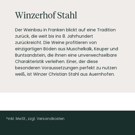
WEINTYPGESCHMACK
Trocken
EAN
4260770830160
Winzerhof Stahl
ARTIKELNUMMER
106155
Der Weinbau in Franken blickt auf eine Tradition
zurück, die weit bis ins 8. Jahrhundert
zurückreicht. Die Weine profitieren von
einzigartigen Böden aus Muschelkalk, Keuper und
Buntsandstein, die ihnen eine unverwechselbare
Charakteristik verleihen. Einer, der diese
besonderen Voraussetzungen perfekt zu nutzen
weiß, ist Winzer Christian Stahl aus Auernhofen.
*inkl. MwSt., zzgl. Versandkosten
Footer-Menü