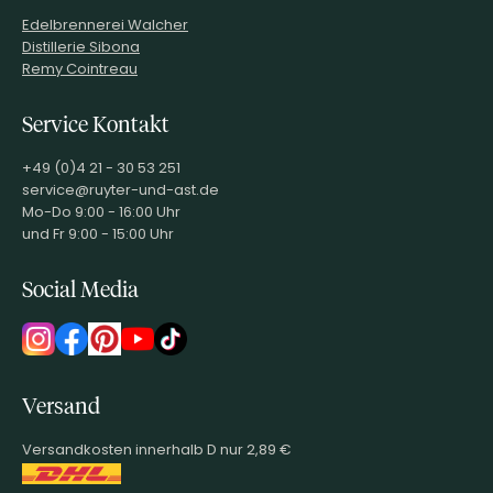
Edelbrennerei Walcher
Decanter World Wine Awards Medaille
Distillerie Sibona
Die Decanter World Wine Awards (WWA) werden jedes Jahr vom
Remy Cointreau
britischen Decanter Magazine, einem der renommiertesten
Weinmagazine überhaupt, ausgerichtet. Das Bewertungsteam
wird aus den besten Winzern, Weinhändlern und Weinkritikern aus
Service Kontakt
aller Welt ausgewählt.
+49 (0)4 21 - 30 53 251
service@ruyter-und-ast.de
Mo-Do 9:00 - 16:00 Uhr
und Fr 9:00 - 15:00 Uhr
Social Media
Versand
Versandkosten innerhalb D nur 2,89 €