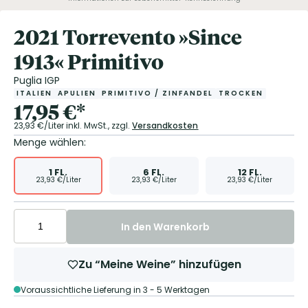
2021 Torrevento »Since
1913« Primitivo
Puglia IGP
ITALIEN
APULIEN
PRIMITIVO / ZINFANDEL
TROCKEN
17,95
€
*
23,93
€/Liter
inkl. MwSt.,
zzgl.
Versandkosten
Menge wählen:
1
FL.
6
FL.
12
FL.
23,93
€/Liter
23,93
€/Liter
23,93
€/Liter
In den Warenkorb
Zu “Meine Weine” hinzufügen
Voraussichtliche Lieferung in 3 - 5 Werktagen