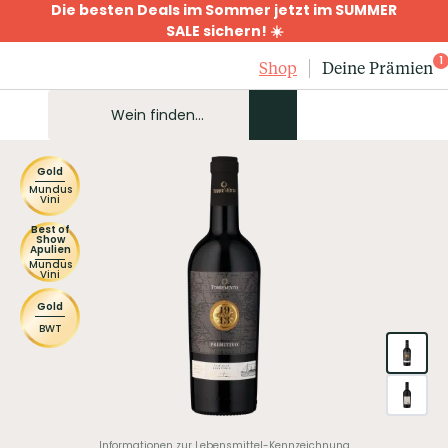
Die besten Deals im Sommer jetzt im SUMMER
SALE sichern! ☀️
1
Shop
Deine Prämien
Gold
Mundus
Vini
Best of
Show
Apulien
Mundus
Vini
Gold
BWT
Informationen zur Lebensmittel-Kennzeichnung