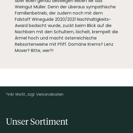
aber eben genau deswegen lieben wir das
Weingut Müller. Denn der überaus sympathische
Familienbetrieb, der zudem noch mit dem
Falstaff Wineguide 2020/2021 Nachhaltigkeits-
Award bedacht wurde, zuckt beim Blick auf die
Nachbarn mit den Schultern, lächelt, krempelt die
Ärmel hoch und macht österreichische
Rebsortenweine mit Pfiff. Domäne Krems? Lenz
Moser? Bitte, wer?!
*inkl. MwSt., zzgl. Versandkosten
Footer-Menü
Unser Sortiment