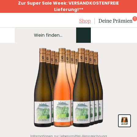
Zur Super Sale Week: VERSANDKOSTENFREIE
Lieferung!**
1
Shop
Deine Prämien
Informationen zur Lebensmittel-Kennzeichnung