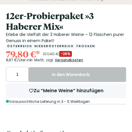
12er-Probierpaket »3
Haberer Mix«
Erlebe die Vielfalt der 3 Haberer Weine – 12 Flaschen purer
Genuss in einem Paket!
ÖSTERREICH
NIEDERÖSTERREICH
TROCKEN
79,80
€
*
107,40
€
-26%
8,87
€/Liter
inkl. MwSt.,
zzgl.
Versandkosten
In den Warenkorb
Zu “Meine Weine” hinzufügen
Voraussichtliche Lieferung in 3 - 5 Werktagen