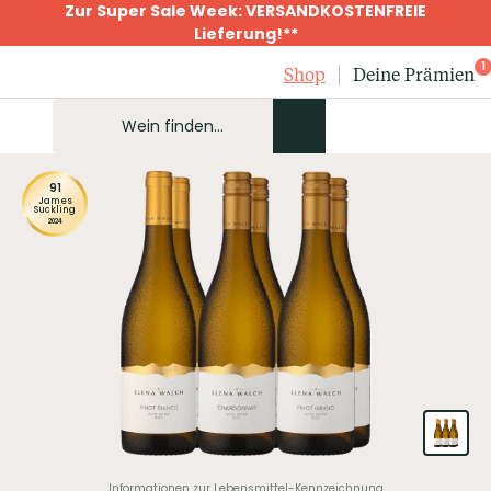
Zur Super Sale Week: VERSANDKOSTENFREIE
Lieferung!**
1
Shop
Deine Prämien
91
James
Suckling
2024
Informationen zur Lebensmittel-Kennzeichnung