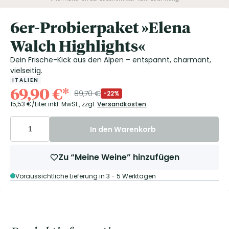
6er-Probierpaket »Elena
Walch Highlights«
Dein Frische-Kick aus den Alpen – entspannt, charmant,
vielseitig.
ITALIEN
69,90
€
*
89,70
€
-22%
15,53
€/Liter
inkl. MwSt.,
zzgl.
Versandkosten
In den Warenkorb
Zu “Meine Weine” hinzufügen
Voraussichtliche Lieferung in 3 - 5 Werktagen