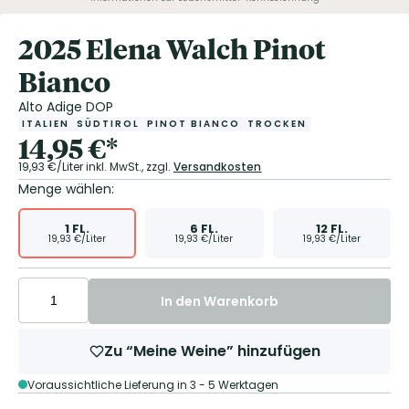
2025 Elena Walch Pinot
Bianco
Alto Adige DOP
ITALIEN
SÜDTIROL
PINOT BIANCO
TROCKEN
14,95
€
*
19,93
€/Liter
inkl. MwSt.,
zzgl.
Versandkosten
Menge wählen:
1
FL.
6
FL.
12
FL.
19,93
€/Liter
19,93
€/Liter
19,93
€/Liter
In den Warenkorb
Zu “Meine Weine” hinzufügen
Voraussichtliche Lieferung in 3 - 5 Werktagen