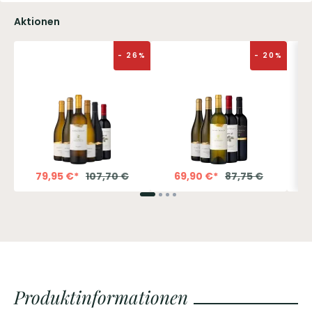
Aktionen
5
%
-
26
%
-
20
%
79,95
€
*
107,70
€
69,90
€
*
87,75
€
Produktinformationen