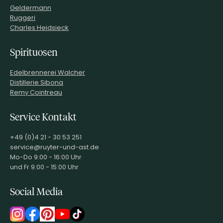
PRODUZENT / ABFÜLLER / HERSTELLER
Hofer 1 39040 Tramin
Geldermann
(BZ)
Ruggeri
EAN
8000905003221
Charles Heidsieck
ARTIKELNUMMER
101983
Spirituosen
Edelbrennerei Walcher
Distillerie Sibona
Remy Cointreau
Service Kontakt
+49 (0)4 21 - 30 53 251
service@ruyter-und-ast.de
Mo-Do 9:00 - 16:00 Uhr
und Fr 9:00 - 15:00 Uhr
Social Media