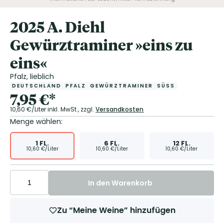
2025 A. Diehl
Gewürztraminer »eins zu
eins«
Pfalz, lieblich
DEUTSCHLAND
PFALZ
GEWÜRZTRAMINER
SÜSS
7,95
€
*
10,60
€/Liter
inkl. MwSt.,
zzgl.
Versandkosten
Menge wählen:
1
FL.
6
FL.
12
FL.
10,60
€/Liter
10,60
€/Liter
10,60
€/Liter
In den Warenkorb
Zu “Meine Weine” hinzufügen