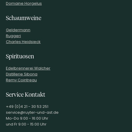
Domaine Horgelus
INHALT (LITER)
0.75
l
Wein- und Sektgut-
Schaumweine
Destillerie Diehl,
PRODUZENT / ABFÜLLER / HERSTELLER
Eisenbahnstr. 3a
67483 Edesheim
Geldermann
EAN
4262508480913
Ruggeri
Charles Heidsieck
ARTIKELNUMMER
174125
Spirituosen
Edelbrennerei Walcher
Distillerie Sibona
Remy Cointreau
Service Kontakt
+49 (0)4 21 - 30 53 251
service@ruyter-und-ast.de
Mo-Do 9:00 - 16:00 Uhr
und Fr 9:00 - 15:00 Uhr