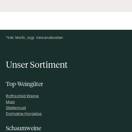
*inkl. MwSt., zzgl. Versandkosten
Footer-Menü
Unser Sortiment
Top-Weingüter
Rothschild Weine
Masi
Stellenrust
Domaine Horgelus
Schaumweine