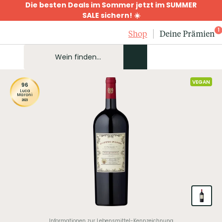
Die besten Deals im Sommer jetzt im SUMMER
SALE sichern! ☀️
1
Shop
Deine Prämien
VEGAN
96
Luca
Maroni
2023
Informationen zur Lebensmittel-Kennzeichnung