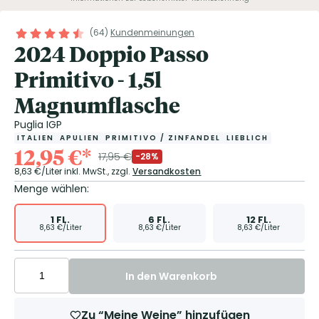
(
64
)
Kundenmeinungen
2024 Doppio Passo
Primitivo - 1,5l
Magnumflasche
Puglia IGP
ITALIEN
APULIEN
PRIMITIVO / ZINFANDEL
LIEBLICH
12,95
€
*
17,95
€
-28%
8,63
€/Liter
inkl. MwSt.,
zzgl.
Versandkosten
Menge wählen:
1
FL.
6
FL.
12
FL.
8,63
€/Liter
8,63
€/Liter
8,63
€/Liter
In den Warenkorb
Zu “Meine Weine” hinzufügen