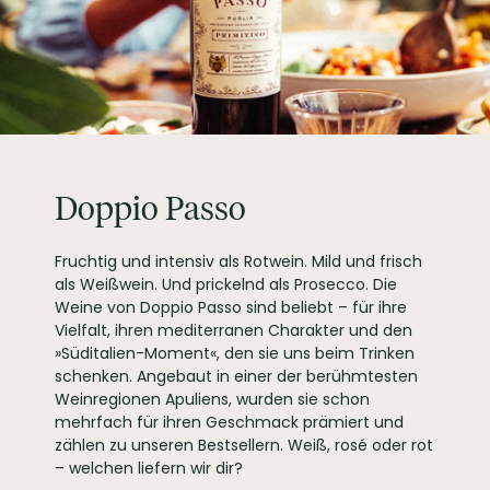
LAGERFÄHIGKEIT
bis zu 3 Jahre
ALLERGENE / INHALTSSTOFFE
Sulfite
PRODUKTTYP
Rotwein, vegan
INHALT (LITER)
1.5
l
BOTTER CASA
VINICOLA S.P.A., Via
PRODUZENT / ABFÜLLER / HERSTELLER
Cadorna, 17 I-30020
Doppio Passo
Fossalta di Piave (VE)
Italy
WEINTYPGESCHMACK
Halbtrocken
Fruchtig und intensiv als Rotwein. Mild und frisch
EAN
4002859121642
als Weißwein. Und prickelnd als Prosecco. Die
ARTIKELNUMMER
Weine von Doppio Passo sind beliebt – für ihre
121642
Vielfalt, ihren mediterranen Charakter und den
»Süditalien-Moment«, den sie uns beim Trinken
schenken. Angebaut in einer der berühmtesten
Weinregionen Apuliens, wurden sie schon
mehrfach für ihren Geschmack prämiert und
zählen zu unseren Bestsellern. Weiß, rosé oder rot
– welchen liefern wir dir?