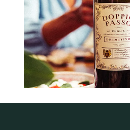
ALLERGENE /
Sulfite
INHALTSSTOFFE
PRODUKTTYP
Rotwein, Vorratspaket
INHALT (LITER)
4.5
l
PRODUZENT / ABFÜLLER /
BOTTER CASA VINICOLA S.P.A., V
HERSTELLER
WEINTYPGESCHMACK
Trocken
ARTIKELNUMMER
991818