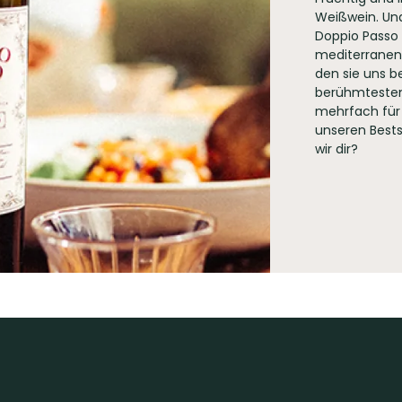
Weißwein. Und
Doppio Passo s
mediterranen
den sie uns b
berühmtesten
ia Cadorna, 17 I-30020 Fossalta di Piave (VE) Italy
mehrfach für
unseren Bestse
wir dir?