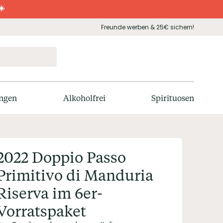
☀️
Freunde werben & 25€ sichern!
ngen
Alkoholfrei
Spirituosen
2022 Doppio Passo
Primitivo di Manduria
Riserva im 6er-
Vorratspaket