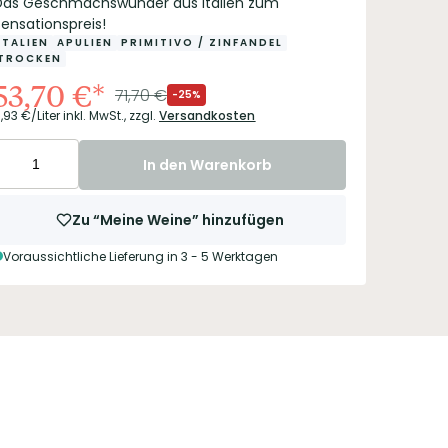
Das Geschmachswunder aus Italien zum
Sensationspreis!
ITALIEN
APULIEN
PRIMITIVO / ZINFANDEL
TROCKEN
53,70
€
*
71,70
€
-25%
1,93
€/Liter
inkl. MwSt.,
zzgl.
Versandkosten
In den Warenkorb
Zu “Meine Weine” hinzufügen
Voraussichtliche Lieferung in 3 - 5 Werktagen