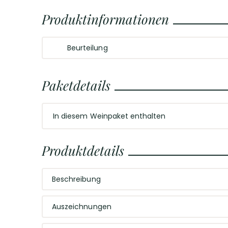
Produktinformationen
Beurteilung
Intensive rubinrote Farbe; weiches und intensives B
sehr markanter Pflaumen-Note, dazu gesellen sic
Paketdetails
Vanillearomen. Am Gaumen rund und reich an fein
Langanhaltender und harmonischer Abgang.
In diesem Weinpaket enthalten
6
x
Produktdetails
2022 Doppio Passo
Primitivo di Manduria
Beschreibung
Riserva
Hervorragende Riserva im Vorratspaket
Auszeichnungen
Das Geschmackswunder Italiens! Endlich ist es so wei
höherschlagen! Für die Riserva-Qualität werden nur 