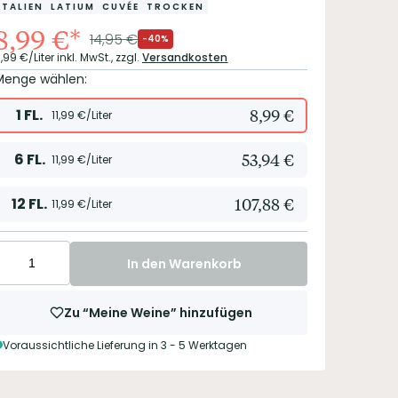
ITALIEN
LATIUM
CUVÉE
TROCKEN
8,99
€
*
14,95
€
-40%
1,99
€/Liter
inkl. MwSt.,
zzgl.
Versandkosten
Menge wählen:
1
FL.
8,99
€
11,99
€/Liter
6
FL.
53,94
€
11,99
€/Liter
12
FL.
107,88
€
11,99
€/Liter
In den Warenkorb
Zu “Meine Weine” hinzufügen
Voraussichtliche Lieferung in 3 - 5 Werktagen