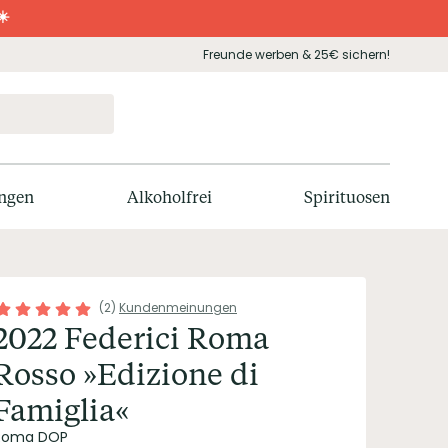
☀️
Freunde werben & 25€ sichern!
ngen
Alkoholfrei
Spirituosen
(
2
)
Kundenmeinungen
2022 Federici Roma
Rosso »Edizione di
Famiglia«
Roma DOP