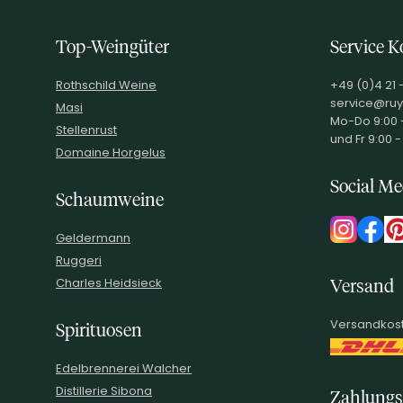
HERSTELLER
EAN
8012688202074
Top-Weingüter
Service K
ARTIKELNUMMER
140011
Rothschild Weine
+49 (0)4 21 
service@ruy
Masi
Mo-Do 9:00 -
Stellenrust
und Fr 9:00 -
Domaine Horgelus
Social Me
Schaumweine
Geldermann
Ruggeri
Charles Heidsieck
Versand
Versandkost
Spirituosen
Edelbrennerei Walcher
Distillerie Sibona
Zahlungs