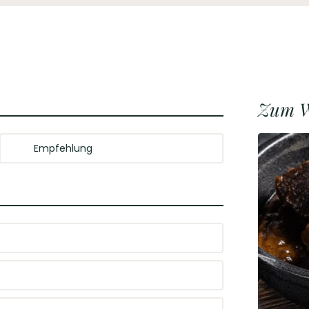
Zum W
Empfehlung
Passt ideal zu gebratener Entenbrust mit
Orangensauce oder Tafelspitz mit Bohnen.
oft im Schatten der großen Anbauregionen aus
ich jedoch eine kleine Unterappellation des
n. Denn der bislang größte Coup der noch