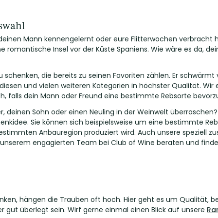
uswahl
 deinen Mann kennengelernt oder eure Flitterwochen verbracht h
ne romantische Insel vor der Küste Spaniens. Wie wäre es da, d
u schenken, die bereits zu seinen Favoriten zählen. Er schwärmt
 diesen und vielen weiteren Kategorien in höchster Qualität. Wir
, falls dein Mann oder Freund eine bestimmte Rebsorte bevorzu
, deinen Sohn oder einen Neuling in der Weinwelt überraschen? 
henkidee. Sie können sich beispielsweise um eine bestimmte Reb
 bestimmten Anbauregion produziert wird. Auch unsere speziell
on unserem engagierten Team bei Club of Wine beraten und find
ken, hängen die Trauben oft hoch. Hier geht es um Qualität, b
 gut überlegt sein. Wirf gerne einmal einen Blick auf unsere
Ra