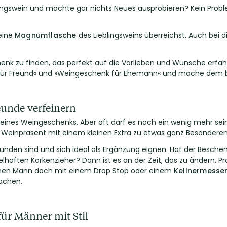
blingswein und möchte gar nichts Neues ausprobieren? Kein Probl
eine
Magnumflasche
des Lieblingsweins überreichst. Auch bei 
eschenk zu finden, das perfekt auf die Vorlieben und Wünsche erf
k für Freund« und »Weingeschenk für Ehemann« und mache dem 
eunde verfeinern
il eines Weingeschenks. Aber oft darf es noch ein wenig mehr s
 Weinpräsent mit einem kleinen Extra zu etwas ganz Besonder
rbunden sind und sich ideal als Ergänzung eignen. Hat der Besc
haften Korkenzieher? Dann ist es an der Zeit, das zu ändern. 
inen Mann doch mit einem
Drop Stop
oder einem
Kellnermesse
achen.
für Männer mit Stil