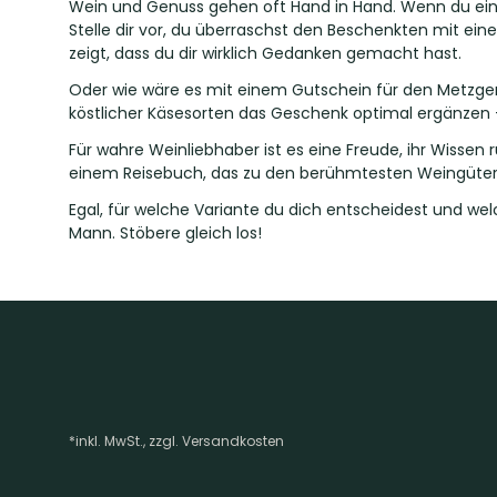
Wein und Genuss gehen oft Hand in Hand. Wenn du ein
Stelle dir vor, du überraschst den Beschenkten mit ein
zeigt, dass du dir wirklich Gedanken gemacht hast.
Oder wie wäre es mit einem Gutschein für den Metzger, 
köstlicher Käsesorten das Geschenk optimal ergänzen 
Für wahre Weinliebhaber ist es eine Freude, ihr Wisse
einem Reisebuch, das zu den berühmtesten Weingüter
Egal, für welche Variante du dich entscheidest und wel
Mann. Stöbere gleich los!
*inkl. MwSt., zzgl. Versandkosten
Footer-Menü