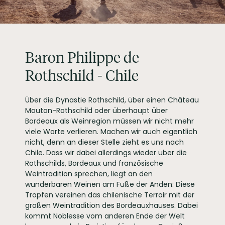
PRODUKTTYP
Rotwein, vegan
INHALT (LITER)
0.75
l
Baron Philippe de
Rothschild, Maipo
PRODUZENT / ABFÜLLER / HERSTELLER
Chile SpA, Fundo Viña
Baron Philippe de
Maipo Lote A, Hijuela
Norte, Buin, Chile
Rothschild - Chile
EAN
7804462004612
ARTIKELNUMMER
137697
Über die Dynastie Rothschild, über einen Château
Mouton-Rothschild oder überhaupt über
Bordeaux als Weinregion müssen wir nicht mehr
viele Worte verlieren. Machen wir auch eigentlich
nicht, denn an dieser Stelle zieht es uns nach
Chile. Dass wir dabei allerdings wieder über die
Rothschilds, Bordeaux und französische
Weintradition sprechen, liegt an den
wunderbaren Weinen am Fuße der Anden: Diese
Tropfen vereinen das chilenische Terroir mit der
großen Weintradition des Bordeauxhauses. Dabei
kommt Noblesse vom anderen Ende der Welt