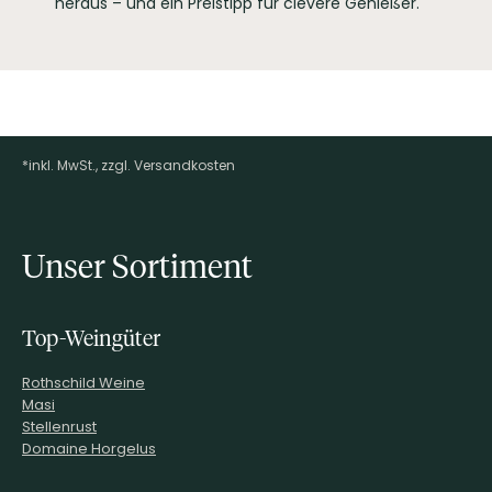
heraus – und ein Preistipp für clevere Genießer.
*inkl. MwSt., zzgl. Versandkosten
Footer-Menü
Unser Sortiment
Top-Weingüter
Rothschild Weine
Masi
Stellenrust
Domaine Horgelus