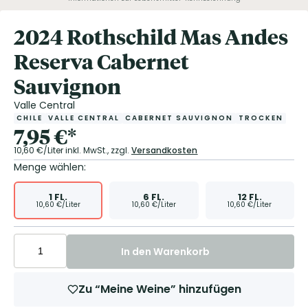
2024 Rothschild Mas Andes
Reserva Cabernet
Sauvignon
Valle Central
CHILE
VALLE CENTRAL
CABERNET SAUVIGNON
TROCKEN
7,95
€
*
10,60
€/Liter
inkl. MwSt.,
zzgl.
Versandkosten
Menge wählen:
1
FL.
6
FL.
12
FL.
10,60
€/Liter
10,60
€/Liter
10,60
€/Liter
In den Warenkorb
Zu “Meine Weine” hinzufügen