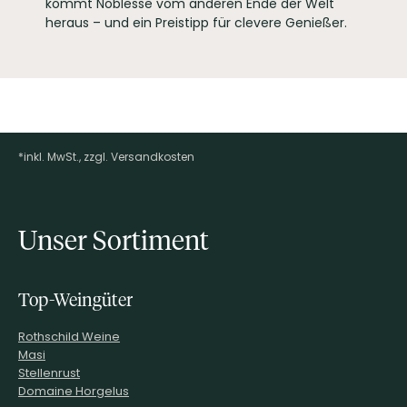
kommt Noblesse vom anderen Ende der Welt
heraus – und ein Preistipp für clevere Genießer.
*inkl. MwSt., zzgl. Versandkosten
Footer-Menü
Unser Sortiment
Top-Weingüter
Rothschild Weine
Masi
Stellenrust
Domaine Horgelus