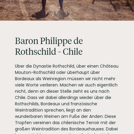
einfach solo in gemütlicher Runde mit Freunden oder Familie.
VERSCHLUSSART
Naturkorken
LAGERFÄHIGKEIT
bis zu 5 Jahre
ALLERGENE / INHALTSSTOFFE
Sulfite
PRODUKTTYP
Rotwein, vegan
INHALT (LITER)
0.75
l
Baron Philippe de
Baron Philippe de
Rothschild - Chile
Rothschild, Maipo
PRODUZENT / ABFÜLLER / HERSTELLER
Chile SpA, Fundo Viña
Maipo Lote A, Hijuela
Norte, Buin, Chile
Über die Dynastie Rothschild, über einen Château
Mouton-Rothschild oder überhaupt über
WEINTYPGESCHMACK
Trocken
Bordeaux als Weinregion müssen wir nicht mehr
EAN
7804462001055
viele Worte verlieren. Machen wir auch eigentlich
ARTIKELNUMMER
137681
nicht, denn an dieser Stelle zieht es uns nach
Chile. Dass wir dabei allerdings wieder über die
Rothschilds, Bordeaux und französische
Weintradition sprechen, liegt an den
wunderbaren Weinen am Fuße der Anden: Diese
Tropfen vereinen das chilenische Terroir mit der
großen Weintradition des Bordeauxhauses. Dabei