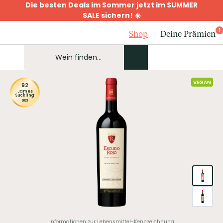
Die besten Deals im Sommer jetzt im SUMMER
SALE sichern! ☀️
1
Shop
Deine Prämien
VEGAN
92
James
Suckling
2023
Informationen zur Lebensmittel-Kennzeichnung