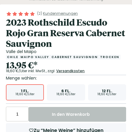
(
2
)
Kundenmeinungen
2023 Rothschild Escudo
Rojo Gran Reserva Cabernet
Sauvignon
Valle del Maipo
CHILE
MAIPO VALLEY
CABERNET SAUVIGNON
TROCKEN
13,95
€
*
18,60
€/Liter
inkl. MwSt.,
zzgl.
Versandkosten
Menge wählen:
1
FL.
6
FL.
12
FL.
18,60
€/Liter
18,60
€/Liter
18,60
€/Liter
In den Warenkorb
Zu “Meine Weine” hinzufügen