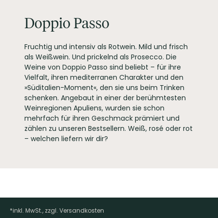
Doppio Passo
Fruchtig und intensiv als Rotwein. Mild und frisch
als Weißwein. Und prickelnd als Prosecco. Die
Weine von Doppio Passo sind beliebt – für ihre
Vielfalt, ihren mediterranen Charakter und den
»Süditalien-Moment«, den sie uns beim Trinken
schenken. Angebaut in einer der berühmtesten
Weinregionen Apuliens, wurden sie schon
mehrfach für ihren Geschmack prämiert und
zählen zu unseren Bestsellern. Weiß, rosé oder rot
– welchen liefern wir dir?
*inkl. MwSt., zzgl. Versandkosten
Footer-Menü