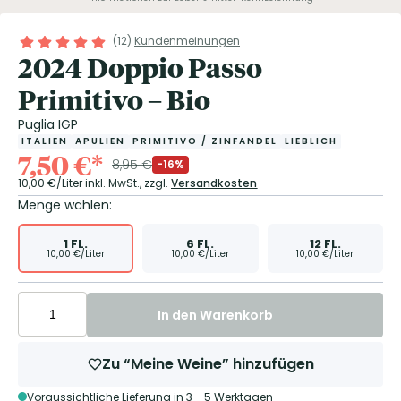
(
12
)
Kundenmeinungen
2024 Doppio Passo
Primitivo – Bio
Puglia IGP
ITALIEN
APULIEN
PRIMITIVO / ZINFANDEL
LIEBLICH
7,50
€
*
8,95
€
-16%
10,00
€/Liter
inkl. MwSt.,
zzgl.
Versandkosten
Menge wählen:
1
FL.
6
FL.
12
FL.
10,00
€/Liter
10,00
€/Liter
10,00
€/Liter
In den Warenkorb
Zu “Meine Weine” hinzufügen
Voraussichtliche Lieferung in 3 - 5 Werktagen