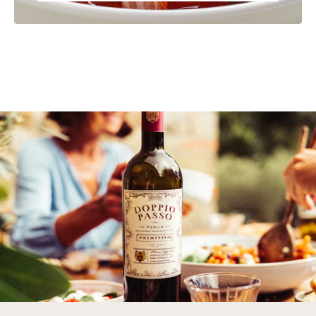
BOTTER CASA
VINICOLA S.P.A., Via
PRODUZENT / ABFÜLLER / HERSTELLER
Cadorna, 17 I-30020
Fossalta di Piave (VE)
Italy
WEINTYPGESCHMACK
Halbtrocken
EAN
4002859121116
ARTIKELNUMMER
121116