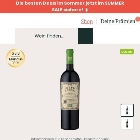
Die besten Deals im Sommer jetzt im SUMMER
SALE sichern! ☀️
1
Shop
Deine Prämien
VEGAN
Gold
Mundus
Vini
Informationen zur Lebensmittel-Kennzeichnung