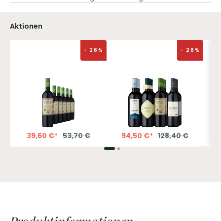
Aktionen
6
%
-
26
%
-
26
%
39,60
€
*
53,70
€
94,50
€
*
128,40
€