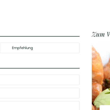
Zum W
Empfehlung
Terrassenwein; zu leichten Fischgerichten;
Spargel mit Bärlauch oder Spargel mit
Parmesanespuma
eißwein
-Cuvée und präsentiert sich mit
reis-/Genussverhältnis! Diese zeigt sich
 Aromen, bringt viel Trinkfreude und eine gute
024
eitiger Begleiter zu leichten Gerichten!