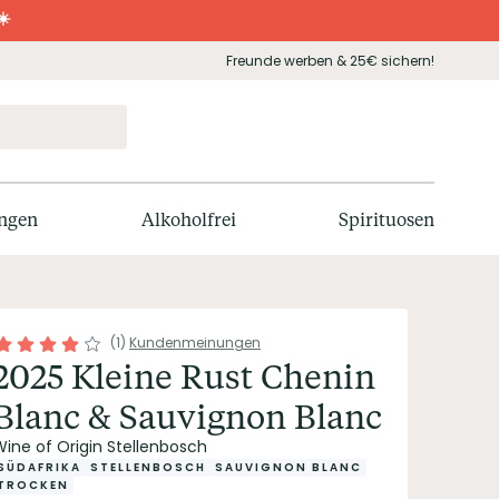
☀️
Freunde werben & 25€ sichern!
ngen
Alkoholfrei
Spirituosen
(
1
)
Kundenmeinungen
2025 Kleine Rust Chenin
Blanc & Sauvignon Blanc
Wine of Origin Stellenbosch
SÜDAFRIKA
STELLENBOSCH
SAUVIGNON BLANC
TROCKEN