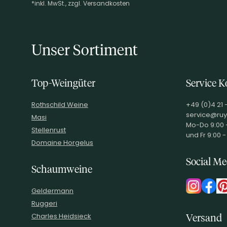
*inkl. MwSt., zzgl. Versandkosten
Footer-Menü
Unser Sortiment
Top-Weingüter
Service K
Rothschild Weine
+49 (0)4 21 
service@ruy
Masi
Mo-Do 9:00 -
Stellenrust
und Fr 9:00 -
Domaine Horgelus
Social Me
Schaumweine
Geldermann
Ruggeri
Charles Heidsieck
Versand