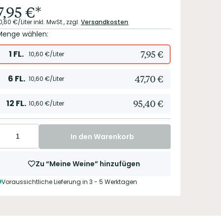
7,95
€
*
0,60
€/Liter
inkl. MwSt.,
zzgl.
Versandkosten
Menge wählen:
1
FL.
7,95
€
10,60
€/Liter
6
FL.
47,70
€
10,60
€/Liter
12
FL.
95,40
€
10,60
€/Liter
In den Warenkorb
Zu “Meine Weine” hinzufügen
Voraussichtliche Lieferung in 3 - 5 Werktagen