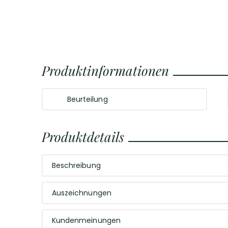
Produktinformationen
Beurteilung
Frische und animierende, kräuterwürzige Nase
mit vielen tropischen Aromen. Am Gaumen
Produktdetails
saftig, viel Spiel. Easy drinking, dennoch gute
Substanz.
Beschreibung
Vielseitiger Trinkgenuss aus Südafrika!
Auszeichnungen
Der »Kleine Rust« aus
Südafrika
ist eine
trockene W
einem saftigen Geschmack zu einem unschlagbaren P
mit einer fabelhaften Frische und vielen tropischen
Kundenmeinungen
3,5
Sterne
von
John Platter Sterne
2
Substanz. Eignet sich ideal als Aperitif oder als viels