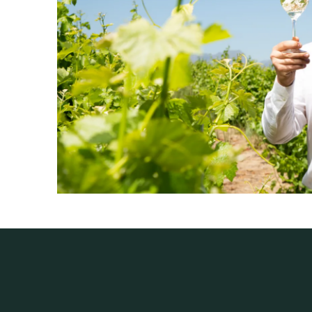
PRODUKTTYP
Weißwein
INHALT (LITER)
0.75
l
PRODUZENT / ABFÜLLER /
Stellenrust Wine Estate, PO Bo
HERSTELLER
WEINTYPGESCHMACK
Trocken
EAN
6009824740134
ARTIKELNUMMER
161204