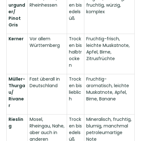
urgund
Rheinhessen
en bis
fruchtig, würzig,
er/
edels
komplex
Pinot
üß
Gris
Kerner
Vor allem
Trock
Fruchtig-frisch,
Württemberg
en bis
leichte Muskatnote,
halbtr
Apfel, Birne,
ocke
Zitrusfrüchte
n
Müller-
Fast überall in
Trock
Fruchtig-
Thurga
Deutschland
en bis
aromatisch, leichte
u/
lieblic
Muskatnote, Apfel,
Rivane
h
Birne, Banane
r
Rieslin
Mosel,
Trock
Mineralisch, fruchtig,
g
Rheingau, Nahe,
en bis
blumig, manchmal
aber auch in
edels
petroleumartige
anderen
üß
Note