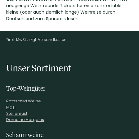
neugierige Weinfreunde Tickets für eine komfortable
kleine (oder auch ziemlich lange) Weinreise durch
Deutschland zum Sparpreis lösen.
*inkl. MwSt., zzgl. Versandkosten
Footer-Menü
Unser Sortiment
Top-Weingüter
Rothschild Weine
Masi
Stellenrust
Domaine Horgelus
Schaumweine