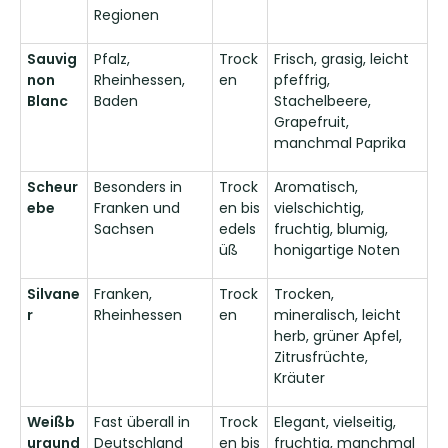
Regionen
Sauvig
Pfalz,
Trock
Frisch, grasig, leicht
non
Rheinhessen,
en
pfeffrig,
Blanc
Baden
Stachelbeere,
Grapefruit,
manchmal Paprika
Scheur
Besonders in
Trock
Aromatisch,
ebe
Franken und
en bis
vielschichtig,
Sachsen
edels
fruchtig, blumig,
üß
honigartige Noten
Silvane
Franken,
Trock
Trocken,
r
Rheinhessen
en
mineralisch, leicht
herb, grüner Apfel,
Zitrusfrüchte,
Kräuter
Weißb
Fast überall in
Trock
Elegant, vielseitig,
urgund
Deutschland
en bis
fruchtig, manchmal