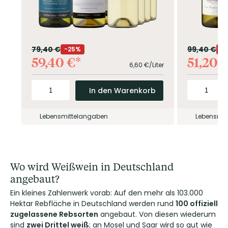
79,40
€
99,40
€
25%
59,40
€
51,20
6,60
€/Liter
In den Warenkorb
Lebensmittelangaben
Lebensmit
Wo wird Weißwein in Deutschland
angebaut?
Ein kleines Zahlenwerk vorab: Auf den mehr als 103.000
Hektar Rebfläche in Deutschland werden rund
100 offiziell
zugelassene Rebsorten
angebaut. Von diesen wiederum
sind
zwei Drittel weiß
; an Mosel und Saar wird so gut wie