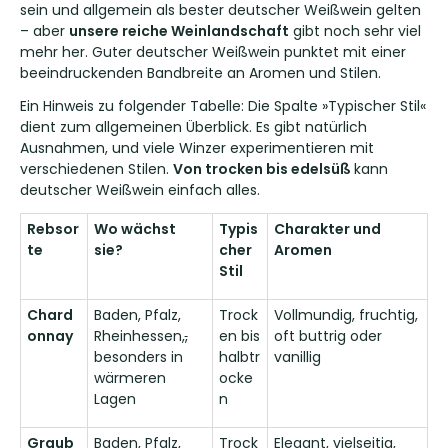
sein und allgemein als bester deutscher Weißwein gelten
– aber
unsere reiche Weinlandschaft
gibt noch sehr viel
mehr her. Guter deutscher Weißwein punktet mit einer
beeindruckenden Bandbreite an Aromen und Stilen.
Ein Hinweis zu folgender Tabelle: Die Spalte »Typischer Stil«
dient zum allgemeinen Überblick. Es gibt natürlich
Ausnahmen, und viele Winzer experimentieren mit
verschiedenen Stilen.
Von trocken bis edelsüß
kann
deutscher Weißwein einfach alles.
Rebsor
Wo wächst
Typis
Charakter und
te
sie?
cher
Aromen
Stil
Chard
Baden, Pfalz,
Trock
Vollmundig, fruchtig,
onnay
Rheinhessen,
,
en bis
oft buttrig oder
besonders in
halbtr
vanillig
wärmeren
ocke
Lagen
n
Graub
Baden, Pfalz,
Trock
Elegant, vielseitig,