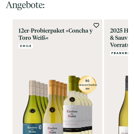
Angebote:
12er-Probierpaket »Concha y
2025 Hor
Toro Weiß«
& Sauvig
Vorratspa
CHILE
Ritzenho
FRANKREI
»Vinelle«
90
Descorchados
2024