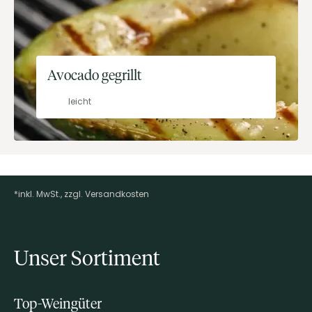
Avocado gegrillt
leicht
*inkl. MwSt., zzgl. Versandkosten
Footer-Menü
Unser Sortiment
Top-Weingüter